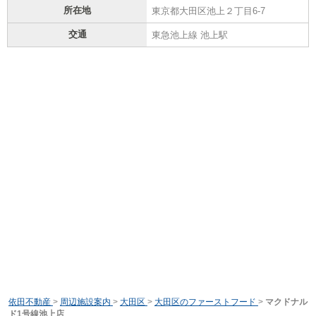
所在地
東京都大田区池上２丁目6-7
交通
東急池上線 池上駅
依田不動産
>
周辺施設案内
>
大田区
>
大田区のファーストフード
>
マクドナル
ド1号線池上店