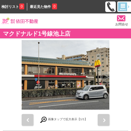
0
0
検討リスト
最近見た物件
お問合せ
マクドナルド1号線池上店
前
次
画像タップで拡大表示【
1
/1】