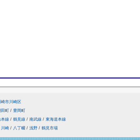
川崎市川崎区
潮田町
/
豊岡町
急本線
/
鶴見線
/
南武線
/
東海道本線
川崎
/
八丁畷
/
浅野
/
鶴見市場