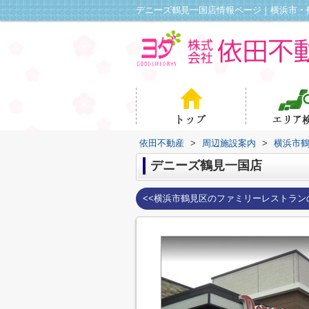
デニーズ鶴見一国店情報ページ｜横浜市・
依田不動産
>
周辺施設案内
>
横浜市
デニーズ鶴見一国店
<<横浜市鶴見区のファミリーレストラン