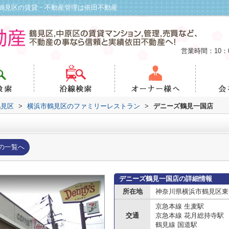
鶴見区の賃貸・不動産管理は依田不動産
営業時間：10：
鶴見区
>
横浜市鶴見区のファミリーレストラン
>
デニーズ鶴見一国店
の一覧へ
デニーズ鶴見一国店の詳細情報
所在地
神奈川県横浜市鶴見区東寺
京急本線 生麦駅
交通
京急本線 花月総持寺駅
鶴見線 国道駅