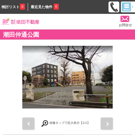
0
0
検討リスト
最近見た物件
お問合せ
潮田仲通公園
前
次
画像タップで拡大表示【
1
/1】