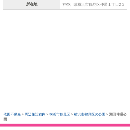
所在地
神奈川県横浜市鶴見区仲通１丁目2-3
依田不動産
>
周辺施設案内
>
横浜市鶴見区
>
横浜市鶴見区の公園
>
潮田仲通公
園