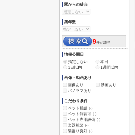
駅からの徒歩
築年数
9
件が該当
情報公開日
指定しない
本日
3日以内
1週間以内
画像・動画あり
画像あり
動画あり
パノラマあり
こだわり条件
ペット相談
(-)
ペット飼育可
(-)
ペット専用設備
(-)
楽器相談
(-)
陽当り良好
(-)