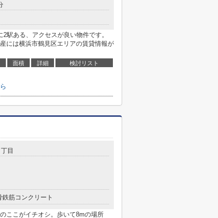
分
に2駅ある、アクセスが良い物件です。
産には横浜市鶴見区エリアの賃貸情報が
面積
詳細
検討リスト
ら
２丁目
骨鉄筋コンクリート
のここがイチオシ。歩いて8mの場所