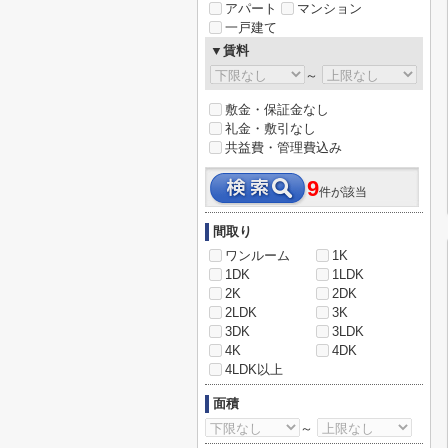
アパート
マンション
一戸建て
▼賃料
～
敷金・保証金なし
礼金・敷引なし
共益費・管理費込み
9
件が該当
間取り
ワンルーム
1K
1DK
1LDK
2K
2DK
2LDK
3K
3DK
3LDK
4K
4DK
4LDK以上
面積
～