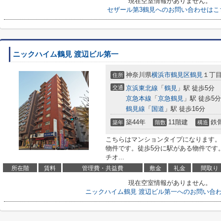
現在空室情報がありません。
セザール第3鶴見へのお問い合わせはこ
ニックハイム鶴見 渡辺ビル第一
神奈川県
横浜市鶴見区
鶴見
１丁目2
住所
交通
京浜東北線
「
鶴見
」駅 徒歩5分
京急本線
「
京急鶴見
」駅 徒歩5分
鶴見線
「
国道
」駅 徒歩16分
築44年
11階建
鉄
築年
階数
構造
こちらはマンションタイプになります。
物件です。徒歩5分に駅がある物件です
チオ...
所在階
賃料
管理費・共益費
敷金
礼金
間取り
現在空室情報がありません。
ニックハイム鶴見 渡辺ビル第一へのお問い合