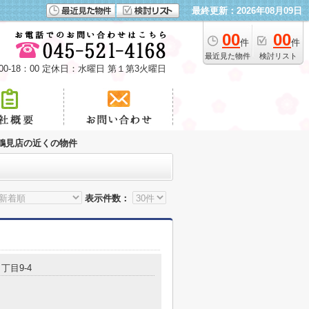
最終更新：2026年08月09日
00
00
件
件
最近見た物件
検討リスト
00-18：00 定休日：水曜日 第１第3火曜日
鶴見店の近くの物件
表示件数：
丁目9-4