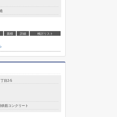
造
面積
詳細
検討リスト
ら
丁目2-5
骨鉄筋コンクリート