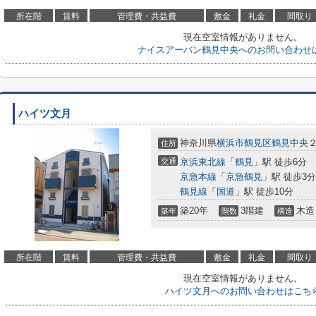
所在階
賃料
管理費・共益費
敷金
礼金
間取り
現在空室情報がありません。
ナイスアーバン鶴見中央へのお問い合わせ
ハイツ文月
神奈川県
横浜市鶴見区
鶴見中央
２
住所
交通
京浜東北線
「
鶴見
」駅 徒歩6分
京急本線
「
京急鶴見
」駅 徒歩3分
鶴見線
「
国道
」駅 徒歩10分
築20年
3階建
木造
築年
階数
構造
所在階
賃料
管理費・共益費
敷金
礼金
間取り
現在空室情報がありません。
ハイツ文月へのお問い合わせはこち