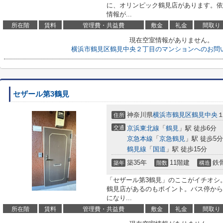
に、オリンピック鶴見店があります。依
情報が...
所在階
賃料
管理費・共益費
敷金
礼金
間取り
現在空室情報がありません。
横浜市鶴見区鶴見中央２丁目のマンションへのお問
セザール第3鶴見
神奈川県
横浜市鶴見区
鶴見中央
住所
交通
京浜東北線
「
鶴見
」駅 徒歩6分
京急本線
「
京急鶴見
」駅 徒歩5分
鶴見線
「
国道
」駅 徒歩15分
築35年
11階建
鉄
築年
階数
構造
「セザール第3鶴見」のここがイチオシ
鶴見店があるのもポイント。バス停から
になり...
所在階
賃料
管理費・共益費
敷金
礼金
間取り