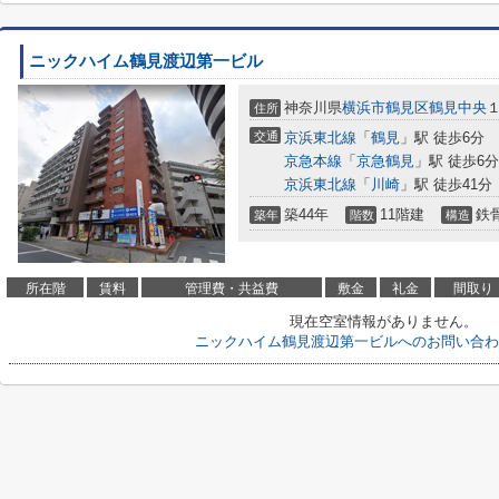
ニックハイム鶴見渡辺第一ビル
神奈川県
横浜市鶴見区
鶴見中央
１
住所
交通
京浜東北線
「
鶴見
」駅 徒歩6分
京急本線
「
京急鶴見
」駅 徒歩6分
京浜東北線
「
川崎
」駅 徒歩41分
築44年
11階建
鉄
築年
階数
構造
所在階
賃料
管理費・共益費
敷金
礼金
間取り
現在空室情報がありません。
ニックハイム鶴見渡辺第一ビルへのお問い合わ