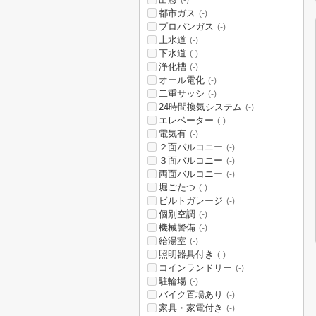
(-)
都市ガス
(-)
プロパンガス
(-)
上水道
(-)
下水道
(-)
浄化槽
(-)
オール電化
(-)
二重サッシ
(-)
24時間換気システム
(-)
エレベーター
(-)
電気有
(-)
２面バルコニー
(-)
３面バルコニー
(-)
両面バルコニー
(-)
堀ごたつ
(-)
ビルトガレージ
(-)
個別空調
(-)
機械警備
(-)
給湯室
(-)
照明器具付き
(-)
コインランドリー
(-)
駐輪場
(-)
バイク置場あり
(-)
家具・家電付き
(-)