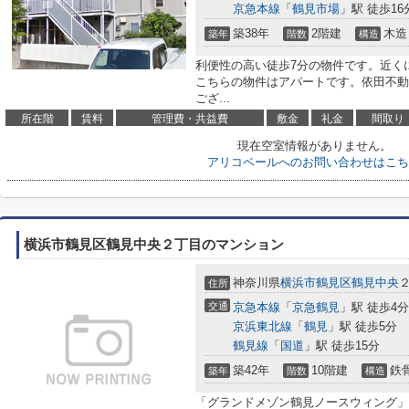
京急本線
「
鶴見市場
」駅 徒歩16
築38年
2階建
木造
築年
階数
構造
利便性の高い徒歩7分の物件です。近く
こちらの物件はアパートです。依田不動
ござ...
所在階
賃料
管理費・共益費
敷金
礼金
間取り
現在空室情報がありません。
アリコベールへのお問い合わせはこち
横浜市鶴見区鶴見中央２丁目のマンション
神奈川県
横浜市鶴見区
鶴見中央
住所
交通
京急本線
「
京急鶴見
」駅 徒歩4分
京浜東北線
「
鶴見
」駅 徒歩5分
鶴見線
「
国道
」駅 徒歩15分
築42年
10階建
鉄
築年
階数
構造
「グランドメゾン鶴見ノースウィング」