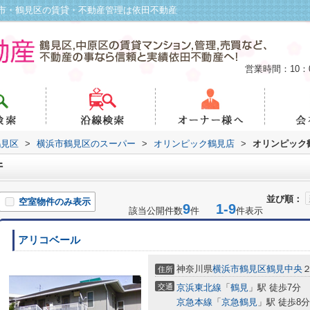
市・鶴見区の賃貸・不動産管理は依田不動産
営業時間：10：
鶴見区
>
横浜市鶴見区のスーパー
>
オリンピック鶴見店
>
オリンピック
件
並び順：
空室物件のみ表示
9
1-9
該当公開件数
件
件表示
アリコベール
神奈川県
横浜市鶴見区
鶴見中央
２
住所
交通
京浜東北線
「
鶴見
」駅 徒歩7分
京急本線
「
京急鶴見
」駅 徒歩8分