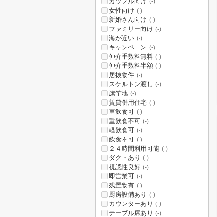
カップル向け
(-)
女性向け
(-)
新婚さん向け
(-)
ファミリー向け
(-)
海が近い
(-)
キャンペーン
(-)
仲介手数料無料
(-)
仲介手数料半額
(-)
居抜物件
(-)
スケルトン渡し
(-)
旗竿地
(-)
賃貸併用住宅
(-)
重飲食可
(-)
重飲食不可
(-)
軽飲食可
(-)
飲食不可
(-)
２４時間利用可能
(-)
ダクトあり
(-)
視認性良好
(-)
即営業可
(-)
残置物有
(-)
厨房設備あり
(-)
カウンターあり
(-)
テーブル席あり
(-)