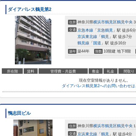
ダイアパレス鶴見第2
神奈川県
横浜市鶴見区
鶴見中央
３
住所
交通
京急本線
「
京急鶴見
」駅 徒歩6分
京浜東北線
「
鶴見
」駅 徒歩7分
鶴見線
「
国道
」駅 徒歩16分
築44年
10階建 地下8階
築年
階数
所在階
賃料
管理費・共益費
敷金
礼金
間取り
現在空室情報がありません。
ダイアパレス鶴見第2へのお問い合わせは
鴨志田ビル
神奈川県
横浜市鶴見区
鶴見中央
１
住所
交通
京浜東北線
「
鶴見
」駅 徒歩4分