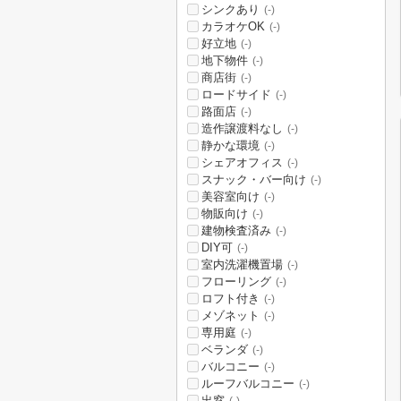
シンクあり
(-)
カラオケOK
(-)
好立地
(-)
地下物件
(-)
商店街
(-)
ロードサイド
(-)
路面店
(-)
造作譲渡料なし
(-)
静かな環境
(-)
シェアオフィス
(-)
スナック・バー向け
(-)
美容室向け
(-)
物販向け
(-)
建物検査済み
(-)
DIY可
(-)
室内洗濯機置場
(-)
フローリング
(-)
ロフト付き
(-)
メゾネット
(-)
専用庭
(-)
ベランダ
(-)
バルコニー
(-)
ルーフバルコニー
(-)
出窓