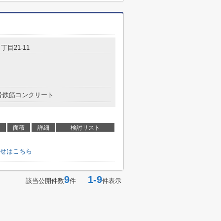
丁目21-11
骨鉄筋コンクリート
面積
詳細
検討リスト
せはこちら
9
1-9
該当公開件数
件
件表示