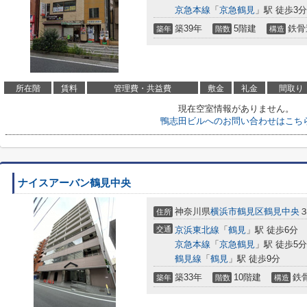
京急本線
「
京急鶴見
」駅 徒歩3分
築39年
5階建
鉄骨
築年
階数
構造
所在階
賃料
管理費・共益費
敷金
礼金
間取り
現在空室情報がありません。
鴨志田ビルへのお問い合わせはこち
ナイスアーバン鶴見中央
神奈川県
横浜市鶴見区
鶴見中央
３
住所
交通
京浜東北線
「
鶴見
」駅 徒歩6分
京急本線
「
京急鶴見
」駅 徒歩5分
鶴見線
「
鶴見
」駅 徒歩9分
築33年
10階建
鉄
築年
階数
構造