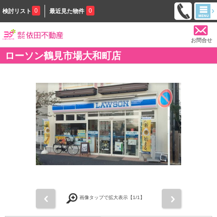
0
0
検討リスト
最近見た物件
お問合せ
ローソン鶴見市場大和町店
前
次
画像タップで拡大表示【
1
/1】