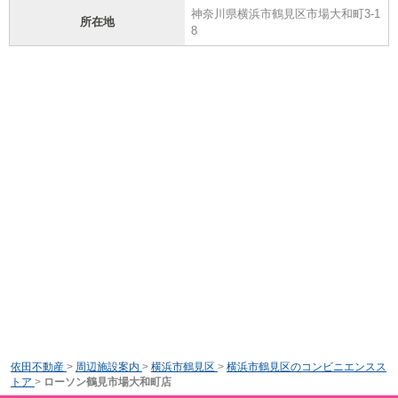
神奈川県横浜市鶴見区市場大和町3-1
所在地
8
依田不動産
>
周辺施設案内
>
横浜市鶴見区
>
横浜市鶴見区のコンビニエンスス
トア
>
ローソン鶴見市場大和町店