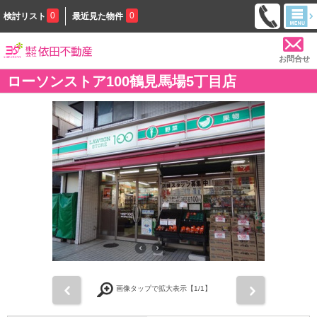
0
0
検討リスト
最近見た物件
お問合せ
ローソンストア100鶴見馬場5丁目店
前
次
画像タップで拡大表示【
1
/1】