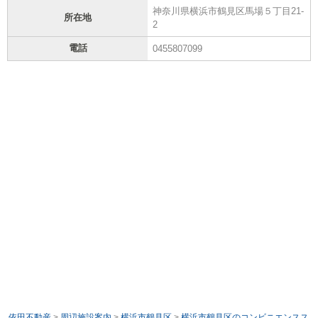
神奈川県横浜市鶴見区馬場５丁目21-
所在地
2
電話
0455807099
依田不動産
>
周辺施設案内
>
横浜市鶴見区
>
横浜市鶴見区のコンビニエンスス