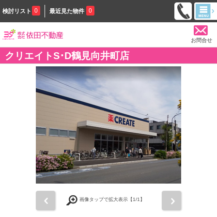
0
0
検討リスト
最近見た物件
お問合せ
クリエイトS･D鶴見向井町店
前
次
画像タップで拡大表示【
1
/1】