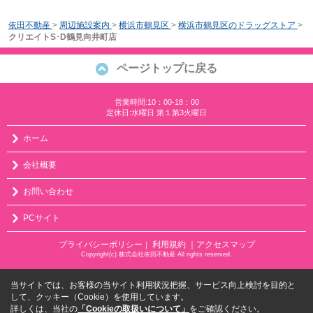
依田不動産
>
周辺施設案内
>
横浜市鶴見区
>
横浜市鶴見区のドラッグストア
>
クリエイトS･D鶴見向井町店
ページトップに戻る
営業時間:10：00-18：00
定休日:水曜日 第１第3火曜日
ホーム
会社概要
お問い合わせ
PCサイト
プライバシーポリシー
利用規約
｜アクセスマップ
｜
Copyright(c) 株式会社依田不動産 All rights reserved.
当サイトでは、お客様の当サイト利用状況把握、サービス向上検討を目的と
して、クッキー（Cookie）を使用しています。
詳しくは、当社の
「Cookieの取扱いについて」
をご確認ください。