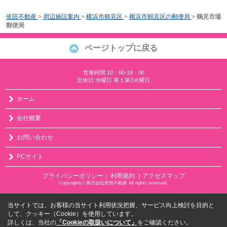
依田不動産
>
周辺施設案内
>
横浜市鶴見区
>
横浜市鶴見区の郵便局
>
鶴見市場
郵便局
ページトップに戻る
営業時間:10：00-18：00
定休日:水曜日 第１第3火曜日
ホーム
会社概要
お問い合わせ
PCサイト
プライバシーポリシー
利用規約
｜アクセスマップ
｜
Copyright(c) 株式会社依田不動産 All rights reserved.
当サイトでは、お客様の当サイト利用状況把握、サービス向上検討を目的と
して、クッキー（Cookie）を使用しています。
詳しくは、当社の
「Cookieの取扱いについて」
をご確認ください。