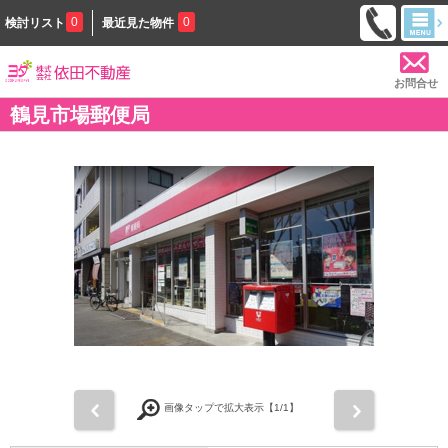
0
0
検討リスト
最近見た物件
お問合せ
鶴見市場郵便局
前
次
画像タップで拡大表示【
1
/1】