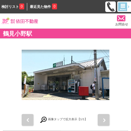
0
0
検討リスト
最近見た物件
お問合せ
鶴見小野駅
前
次
画像タップで拡大表示【
1
/1】