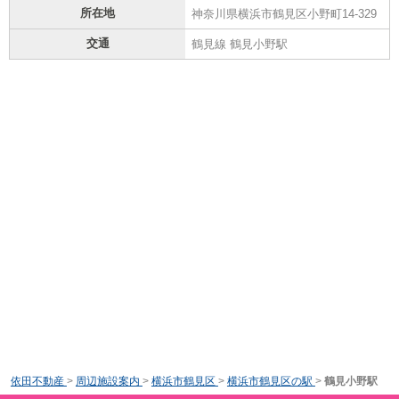
所在地
神奈川県横浜市鶴見区小野町14-329
交通
鶴見線 鶴見小野駅
依田不動産
>
周辺施設案内
>
横浜市鶴見区
>
横浜市鶴見区の駅
>
鶴見小野駅