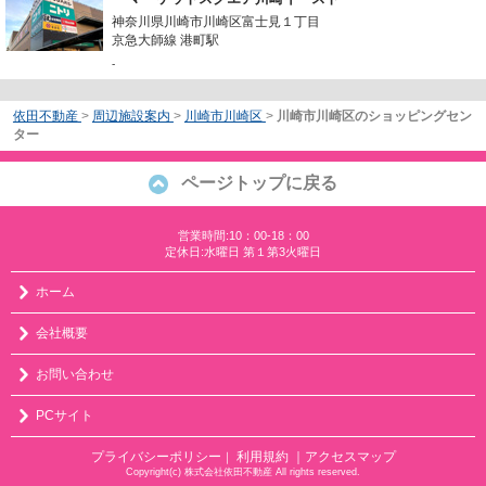
神奈川県川崎市川崎区富士見１丁目
京急大師線 港町駅
-
依田不動産
>
周辺施設案内
>
川崎市川崎区
>
川崎市川崎区のショッピングセン
ター
ページトップに戻る
営業時間:10：00-18：00
定休日:水曜日 第１第3火曜日
ホーム
会社概要
お問い合わせ
PCサイト
プライバシーポリシー
利用規約
｜アクセスマップ
｜
Copyright(c) 株式会社依田不動産 All rights reserved.