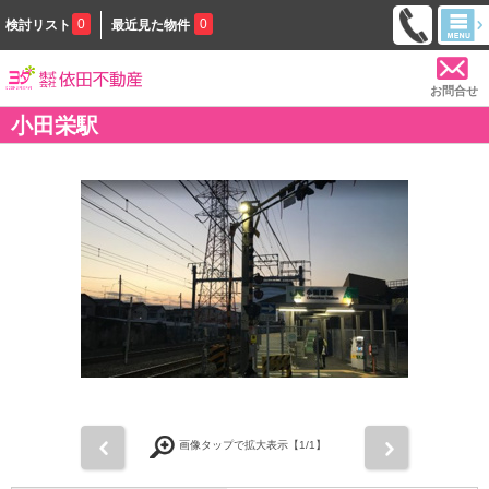
0
0
検討リスト
最近見た物件
お問合せ
小田栄駅
前
次
画像タップで拡大表示【
1
/1】