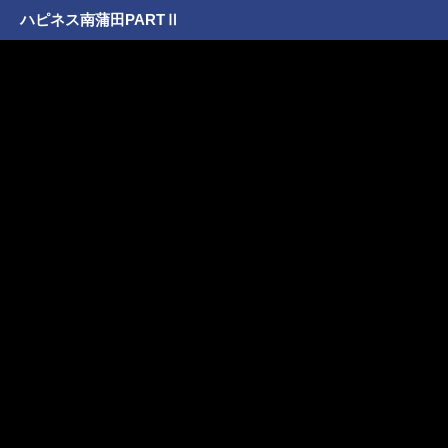
ハピネス南蒲田PARTⅡ