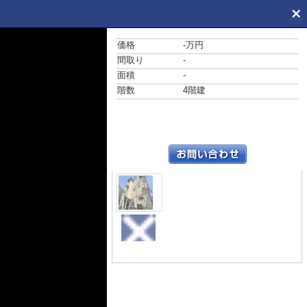
価格
-万円
間取り
-
面積
-
階数
4階建
外観