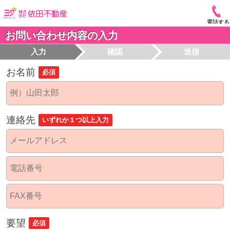
電話する
お問い合わせ内容の入力
入力
確認
送信
お名前
必須
連絡先
いずれか１つ以上入力
要望
必須