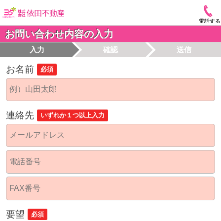
電話する
お問い合わせ内容の入力
入力
確認
送信
お名前
必須
連絡先
いずれか１つ以上入力
要望
必須