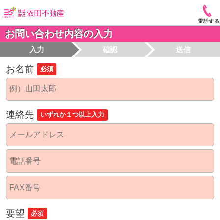
電話する
お問い合わせ内容の入力
入力
確認
送信
お名前
必須
連絡先
いずれか１つ以上入力
要望
必須