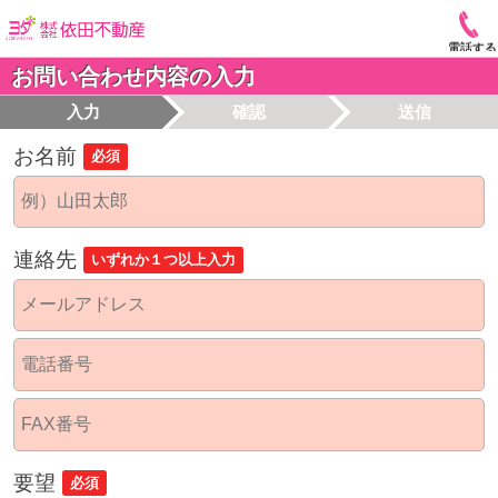
電話する
お問い合わせ内容の入力
入力
確認
送信
お名前
必須
連絡先
いずれか１つ以上入力
要望
必須