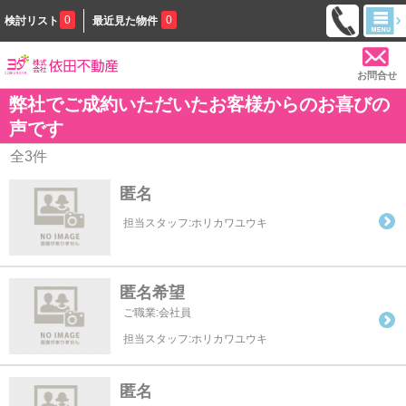
0
0
検討リスト
最近見た物件
お問合せ
弊社でご成約いただいたお客様からのお喜びの
声です
全
3
件
匿名
担当スタッフ:ホリカワユウキ
匿名希望
ご職業:会社員
担当スタッフ:ホリカワユウキ
匿名