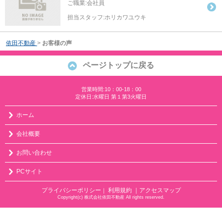
ご職業:会社員
担当スタッフ:ホリカワユウキ
依田不動産
>
お客様の声
ページトップに戻る
営業時間:10：00-18：00
定休日:水曜日 第１第3火曜日
ホーム
会社概要
お問い合わせ
PCサイト
プライバシーポリシー
利用規約
｜アクセスマップ
｜
Copyright(c) 株式会社依田不動産 All rights reserved.