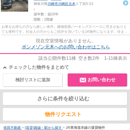
神奈川県
川崎市川崎区
元木
１丁目5-13
-
築年数：築20年
階数：2階建
お車をお持ちの方なら嬉しい条件。建物前面パーキングスペースに空きがありと
ても便利です。社会人の方からもご好評を頂いている1K物件になります。住まい
探しの際には、実際に住んで...
現在空室情報がありません。
ボンメゾン元木へのお問い合わせはこちら
該当公開件数
11
棟 空き数
2
件
1-11
棟表示
チェックした物件をまとめて
検討リストに追加
お問い合わせ
さらに条件を絞り込む
物件リクエスト
依田不動産
>
(賃貸)路線・駅から探す
>
JR東海道本線の賃貸物件