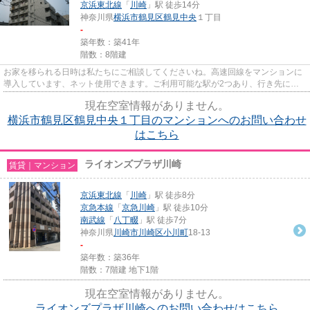
京浜東北線
「
川崎
」駅 徒歩14分
神奈川県
横浜市鶴見区
鶴見中央
１丁目
-
築年数：築41年
階数：8階建
お家を移られる日時は私たちにご相談してくださいね。高速回線をマンションに
導入しています、ネット使用できます。ご利用可能な駅が2つあり、行き先に応
じて乗車駅の使い分けができま...
現在空室情報がありません。
横浜市鶴見区鶴見中央１丁目のマンションへのお問い合わせ
はこちら
ライオンズプラザ川崎
賃貸｜マンション
京浜東北線
「
川崎
」駅 徒歩8分
京急本線
「
京急川崎
」駅 徒歩10分
南武線
「
八丁畷
」駅 徒歩7分
神奈川県
川崎市川崎区
小川町
18-13
-
築年数：築36年
階数：7階建 地下1階
現在空室情報がありません。
ライオンズプラザ川崎へのお問い合わせはこちら