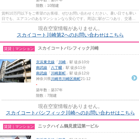
階数：10階建
賃料10万円以下をご希望のお客様、ぜひお問い合わせください。暑い日でも寒い
日でも、エアコンのあるマンションなら安心です。周辺に駅が二つあり、交通の
利便性が高いです。しっかり...
現在空室情報がありません。
スカイコート川崎第2へのお問い合わせはこちら
スカイコートパシフィック川崎
賃貸｜マンション
京浜東北線
「
川崎
」駅 徒歩10分
南武線
「
八丁畷
」駅 徒歩11分
南武線
「
川崎新町
」駅 徒歩12分
神奈川県
川崎市川崎区
南町
21-12
-
築年数：築37年
階数：7階建
現在空室情報がありません。
スカイコートパシフィック川崎へのお問い合わせはこちら
ニックハイム鶴見渡辺第一ビル
賃貸｜マンション