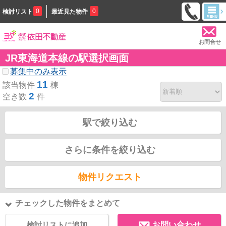
0
0
検討リスト
最近見た物件
お問合せ
JR東海道本線の駅選択画面
募集中のみ表示
11
該当物件
棟
2
空き数
件
駅で絞り込む
さらに条件を絞り込む
物件リクエスト
チェックした物件をまとめて
検討リストに追加
お問い合わせ