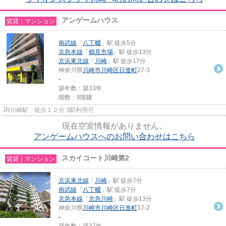
アンゲームハウス
賃貸｜マンション
南武線
「
八丁畷
」駅 徒歩5分
京急本線
「
鶴見市場
」駅 徒歩13分
京浜東北線
「
川崎
」駅 徒歩17分
神奈川県
川崎市川崎区
日進町
27-3
-
築年数：築33年
階数：8階建
JR川崎駅 徒歩１２分 3駅利用可
現在空室情報がありません。
アンゲームハウスへのお問い合わせはこちら
スカイコート川崎第2
賃貸｜マンション
京浜東北線
「
川崎
」駅 徒歩7分
南武線
「
八丁畷
」駅 徒歩7分
京急本線
「
京急川崎
」駅 徒歩13分
神奈川県
川崎市川崎区
日進町
17-2
-
築年数：築37年