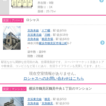
所在階：9階
間取り：1K
面積：25.73㎡
ロシャス
賃貸｜アパート
京急本線
「
八丁畷
」駅 徒歩5分
京浜東北線
「
川崎
」駅 徒歩18分
京急本線
「
鶴見市場
」駅 徒歩6分
神奈川県
横浜市鶴見区
市場上町
6-7
-
築年数：築9年
階数：2階建
駅近ながら閑静な住宅街の為、住環境良好です。 スーパーマーケット京急ストア
や飲食店、コンビニなど近くにあり、生活ライフラインも充実してます。また、
室内は2面採光で明るく、清...
現在空室情報がありません。
ロシャスへのお問い合わせはこちら
横浜市鶴見区鶴見中央１丁目のマンション
賃貸｜マンション
京浜東北線
「
鶴見
」駅 徒歩5分
京急本線
「
京急鶴見
」駅 徒歩3分