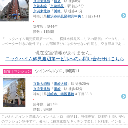
京浜東北線
「
鶴見
」駅 徒歩6分
京急本線
「
京急鶴見
」駅 徒歩6分
京浜東北線
「
川崎
」駅 徒歩41分
神奈川県
横浜市鶴見区
鶴見中央
１丁目21-11
-
築年数：築44年
階数：11階建
「ニックハイム鶴見渡辺第一ビル」：横浜市鶴見区エリアの新居にピッタリ。エ
レベーター付きの物件です。お部屋選びには欠かせない内覧も、空き部屋であれ
ばスムーズです。敷金不要の...
現在空室情報がありません。
ニックハイム鶴見渡辺第一ビルへのお問い合わせはこちら
ウインベルソロ川崎第11
賃貸｜マンション
京急大師線
「
川崎大師
」駅 徒歩20分
京浜東北線
「
川崎
」駅 徒歩43分
神奈川県
川崎市川崎区
藤崎
４丁目33-8
-
築年数：築37年
階数：8階建
こだわりポイント満載のウインベルソロ川崎第11。設備充実、防犯性も高い安心
のマンション物件です。暮らしに役立素敵なキッチンで楽しくお料理。インター
ネットをご利用いただける物...