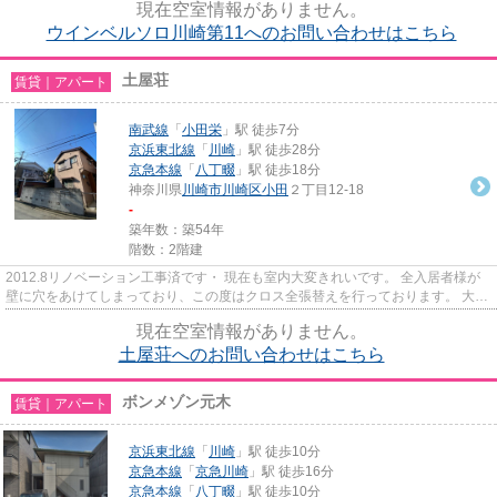
現在空室情報がありません。
ウインベルソロ川崎第11へのお問い合わせはこちら
土屋荘
賃貸｜アパート
南武線
「
小田栄
」駅 徒歩7分
京浜東北線
「
川崎
」駅 徒歩28分
京急本線
「
八丁畷
」駅 徒歩18分
神奈川県
川崎市川崎区
小田
２丁目12-18
-
築年数：築54年
階数：2階建
2012.8リノベーション工事済です・ 現在も室内大変きれいです。 全入居者様が
壁に穴をあけてしまっており、この度はクロス全張替えを行っております。 大変
清潔感があり、採光も、風通...
現在空室情報がありません。
土屋荘へのお問い合わせはこちら
ボンメゾン元木
賃貸｜アパート
京浜東北線
「
川崎
」駅 徒歩10分
京急本線
「
京急川崎
」駅 徒歩16分
京急本線
「
八丁畷
」駅 徒歩10分