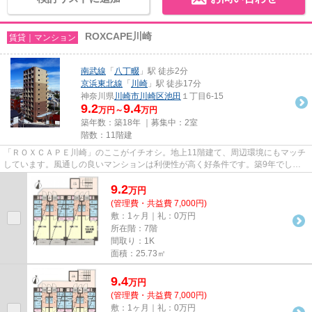
ROXCAPE川崎
賃貸｜マンション
南武線
「
八丁畷
」駅 徒歩2分
京浜東北線
「
川崎
」駅 徒歩17分
神奈川県
川崎市川崎区
池田
１丁目6-15
9.2
9.4
万円～
万円
築年数：築18年 ｜募集中：
2室
階数：11階建
「ＲＯＸＣＡＰＥ川崎」のここがイチオシ。地上11階建て、周辺環境にもマッチ
しています。風通しの良いマンションは利便性が高く好条件です。築9年でしっ
かりとした作りが特徴の物件で...
9.2
万
円
(管理費・共益費 7,000円)
敷：1ヶ月｜礼：0万円
所在階：7階
間取り：1K
面積：25.73㎡
9.4
万
円
(管理費・共益費 7,000円)
敷：1ヶ月｜礼：0万円