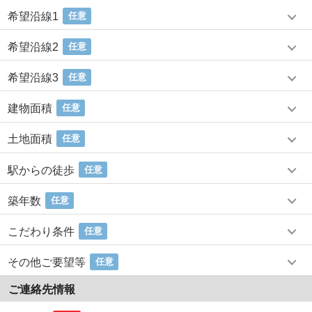
希望沿線1
任意
希望沿線2
任意
希望沿線3
任意
建物面積
任意
土地面積
任意
駅からの徒歩
任意
築年数
任意
こだわり条件
任意
その他ご要望等
任意
ご連絡先情報