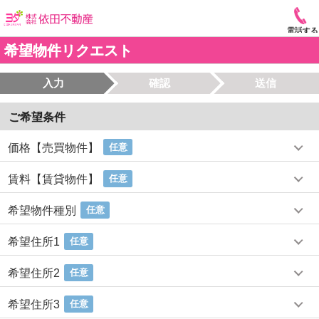
電話する
希望物件リクエスト
入力
確認
送信
ご希望条件
価格【売買物件】
任意
賃料【賃貸物件】
任意
希望物件種別
任意
希望住所1
任意
希望住所2
任意
希望住所3
任意