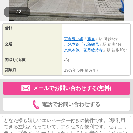
1 / 2
賃料
-
京浜東北線
「
鶴見
」駅 徒歩5分
交通
京急本線
「
京急鶴見
」駅 徒歩4分
京急本線
「
花月総持寺
」駅 徒歩10分
間取り(面積)
-(-)
築年月
1989年 5月(築37年)
メールでお問い合わせする(無料)
電話でお問い合わせする
どなた様も嬉しいエレベーター付きの物件です。2駅利用
できる立地となっていて、アクセスが便利です。セキュリ
ティ、プライバシーもしっかりしており安心なマンション