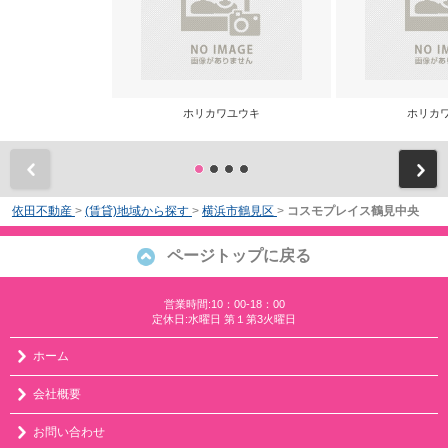
ホリカワユウキ
ホリカ
前
依田不動産
>
(賃貸)地域から探す
>
横浜市鶴見区
>
コスモプレイス鶴見中央
ページトップに戻る
営業時間:10：00-18：00
定休日:水曜日 第１第3火曜日
ホーム
会社概要
お問い合わせ