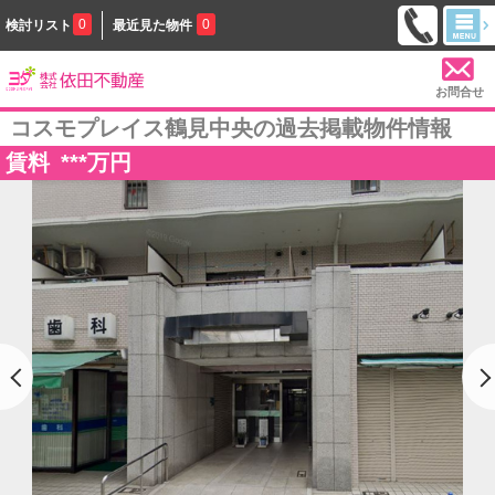
0
0
検討リスト
最近見た物件
お問合せ
コスモプレイス鶴見中央の過去掲載物件情報
賃料
***
万円