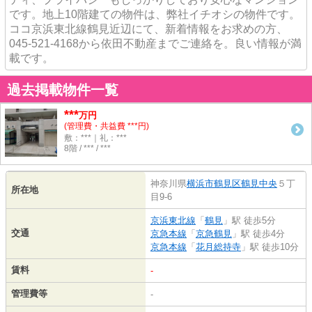
です。地上10階建ての物件は、弊社イチオシの物件です。
ココ京浜東北線鶴見近辺にて、新着情報をお求めの方、
045-521-4168から依田不動産までご連絡を。良い情報が満
載です。
過去掲載物件一覧
***
万円
(管理費・共益費 ***円)
敷：***｜礼：***
8階 / *** / ***
神奈川県
横浜市鶴見区
鶴見中央
５丁
所在地
目9-6
京浜東北線
「
鶴見
」駅 徒歩5分
交通
京急本線
「
京急鶴見
」駅 徒歩4分
京急本線
「
花月総持寺
」駅 徒歩10分
賃料
-
管理費等
-