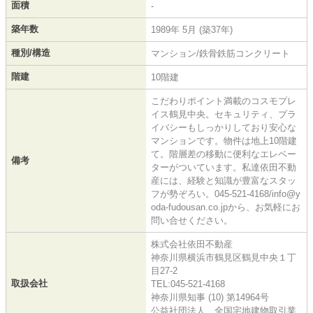
面積
-
築年数
1989年 5月 (築37年)
種別/構造
マンション/鉄骨鉄筋コンクリート
階建
10階建
こだわりポイント満載のコスモプレ
イス鶴見中央。セキュリティ、プラ
イバシーもしっかりしており安心な
マンションです。物件は地上10階建
て。階層差の移動に便利なエレベー
備考
ターがついています。私達依田不動
産には、経験と知識が豊富なスタッ
フが勢ぞろい。045-521-4168/info@y
oda-fudousan.co.jpから、お気軽にお
問い合せください。
株式会社依田不動産
神奈川県横浜市鶴見区鶴見中央１丁
目27-2
取扱会社
TEL:045-521-4168
神奈川県知事 (10) 第14964号
公益社団法人 全国宅地建物取引業