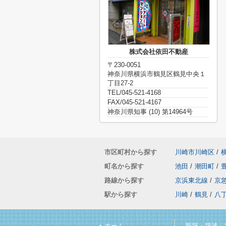
株式会社依田不動産
〒230-0051
神奈川県横浜市鶴見区鶴見中央１
丁目27-2
TEL/045-521-4168
FAX/045-521-4167
神奈川県知事 (10) 第14964号
市区町村から探す
川崎市川崎区
/
町名から探す
池田
/
潮田町
/
路線から探す
京浜東北線
/
京
駅から探す
川崎
/
鶴見
/
八
ホーム
新築・築浅～