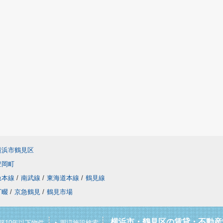
横浜市鶴見区
豊岡町
急本線
/
南武線
/
東海道本線
/
鶴見線
丁畷
/
京急鶴見
/
鶴見市場
横浜市・鶴見区の賃貸・不動産
築10年以下物件
周辺施設検索