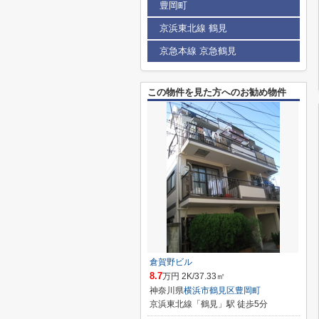
豊岡町
京浜東北線 鶴見
京急本線 京急鶴見
この物件を見た方へのお勧め物件
倉賀野ビル
8.7
万円 2K/37.33㎡
神奈川県
横浜市鶴見区
豊岡町
京浜東北線「鶴見」駅 徒歩5分