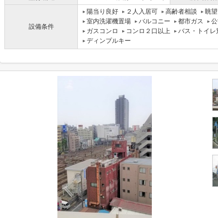
陽当り良好
２人入居可
高齢者相談
眺望
室内洗濯機置場
バルコニー
都市ガス
公
設備条件
ガスコンロ
コンロ２口以上
バス・トイレ
ディンプルキー