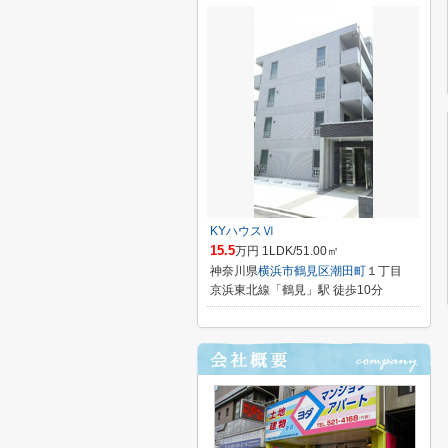
KYハウスⅥ
15.5
万円 1LDK/51.00㎡
神奈川県
横浜市鶴見区
潮田町
１丁目
京浜東北線「鶴見」駅 徒歩10分