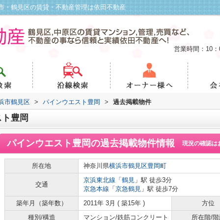
市・鶴見区の賃貸・不動産管理は依田不動産
営業時間：10：
浜市鶴見区
>
パインウエスト豊岡
>
過去掲載物件
スト豊岡
パインウエスト豊岡
の過去掲載物件情報
現況の確認は
所在地
神奈川県
横浜市鶴見区
豊岡町
京浜東北線
「
鶴見
」駅 徒歩3分
交通
京急本線
「
京急鶴見
」駅 徒歩7分
築年月（築年数）
2011年 3月 ( 築15年 )
方位
種別/構造
マンション/鉄筋コンクリート
所在階/階