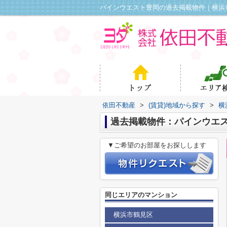
パインウエスト豊岡の過去掲載物件｜横浜
依田不動産
>
(賃貸)地域から探す
>
横
過去掲載物件：パインウエ
▼ご希望のお部屋をお探しします
同じエリアのマンション
横浜市鶴見区