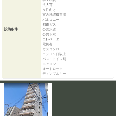
法人可
女性向け
室内洗濯機置場
バルコニー
都市ガス
設備条件
公営水道
公共下水
エレベーター
電気有
ガスコンロ
コンロ２口以上
バス・トイレ別
エアコン
オートロック
ディンプルキー