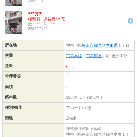
1階 / *** / ***
***
万円
(管理費・共益費 ***円)
敷：***｜礼：***
2階 / *** / ***
所在地
神奈川県
横浜市鶴見区
本町通
１丁目
交通
京急本線
「
京急鶴見
」駅 徒歩10分
賃料
-
管理費等
-
面積
-
築年数
1988年 1月 (築38年)
種別/構造
アパート/木造
階建
2階建
株式会社依田不動産
神奈川県横浜市鶴見区鶴見中央１丁