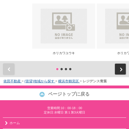
ホリカワユウキ
ホリカ
前
依田不動産
>
(賃貸)地域から探す
>
横浜市鶴見区
>
レジデンス青葉
ページトップに戻る
営業時間:10：00-18：00
定休日:水曜日 第１第3火曜日
ホーム