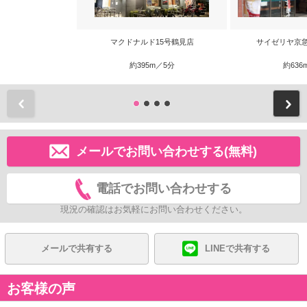
マクドナルド15号鶴見店
サイゼリヤ京
約395m／5分
約636
前
メールでお問い合わせする(無料)
電話でお問い合わせする
現況の確認はお気軽にお問い合わせください。
メールで共有する
LINEで共有する
お客様の声