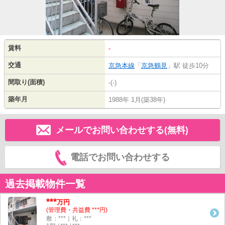
賃料
-
交通
京急本線
「
京急鶴見
」駅 徒歩10分
間取り(面積)
-(-)
築年月
1988年 1月(築38年)
メールでお問い合わせする(無料)
電話でお問い合わせする
過去掲載物件一覧
***
万円
(管理費・共益費 ***円)
敷：***｜礼：***