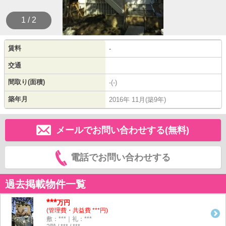
1 / 2
賃料
-
交通
間取り(面積)
-(-)
築年月
2016年 11月(築9年)
メールでお問い合わせする(無料)
電話でお問い合わせする
過去掲載物件一覧
***
万円
(管理費・共益費 ***円)
敷：***｜礼：***