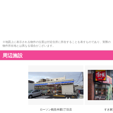
※地図上に表示される物件の位置は付近住所に所在することを表すものであり、実際の
物件所在地とは異なる場合がございます。
周辺施設
ローソン鶴見仲通1丁目店
すき家