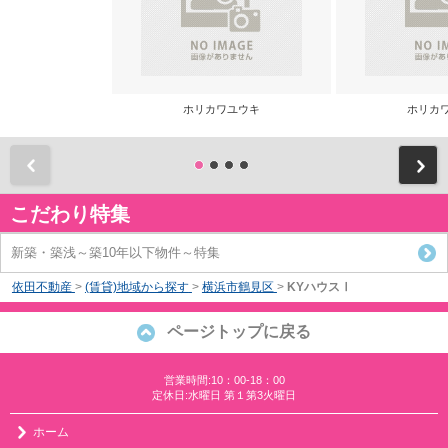
ホリカワユウキ
ホリカ
前
こだわり特集
新築・築浅～築10年以下物件～特集
依田不動産
>
(賃貸)地域から探す
>
横浜市鶴見区
>
KYハウスⅠ
ページトップに戻る
営業時間:10：00-18：00
定休日:水曜日 第１第3火曜日
ホーム