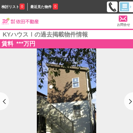
0
0
検討リスト
最近見た物件
お問合せ
KYハウスⅠの過去掲載物件情報
賃料
***
万円