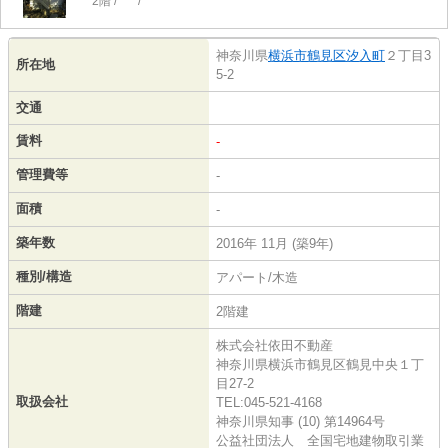
2階 / *** / ***
神奈川県
横浜市鶴見区
汐入町
２丁目3
所在地
5-2
交通
賃料
-
管理費等
-
面積
-
築年数
2016年 11月 (築9年)
種別/構造
アパート/木造
階建
2階建
株式会社依田不動産
神奈川県横浜市鶴見区鶴見中央１丁
目27-2
取扱会社
TEL:045-521-4168
神奈川県知事 (10) 第14964号
公益社団法人 全国宅地建物取引業