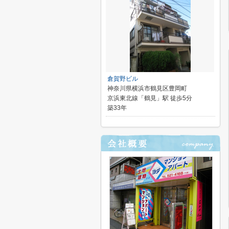
倉賀野ビル
神奈川県横浜市鶴見区豊岡町
京浜東北線「鶴見」駅 徒歩5分
築33年