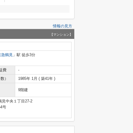
情報の見方
【マンション】
京急鶴見
」駅 徒歩3分
益費
-
年数）
1985年 1月 ( 築41年 )
9階建
見中央１丁目27-2
64号