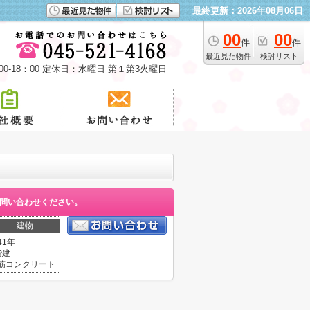
最終更新：2026年08月06日
00
00
件
件
最近見た物件
検討リスト
00-18：00 定休日：水曜日 第１第3火曜日
問い合わせください。
建物
41年
階建
筋コンクリート