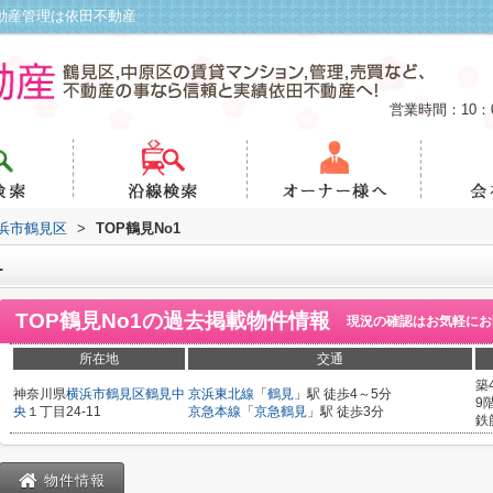
不動産管理は依田不動産
営業時間：10：
浜市鶴見区
>
TOP鶴見No1
1
TOP鶴見No1
の過去掲載物件情報
現況の確認はお気軽にお
所在地
交通
築
神奈川県
横浜市鶴見区
鶴見中
京浜東北線
「
鶴見
」駅 徒歩4～5分
9
央
１丁目24-11
京急本線
「
京急鶴見
」駅 徒歩3分
鉄
物件情報