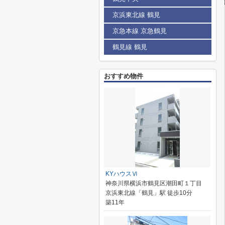
京浜東北線 鶴見
京急本線 京急鶴見
鶴見線 鶴見
おすすめ物件
KYハウスⅥ
神奈川県横浜市鶴見区潮田町１丁目
京浜東北線「鶴見」駅 徒歩10分
築11年