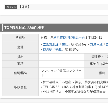
【外観】
コメント
TOP鶴見No1
の物件概要
所在地
神奈川県
横浜市鶴見区
鶴見中央
１丁目24-11
京浜東北線
「
鶴見
」駅 徒歩4分
京急本線
「
交通
鶴見線
「
鶴見
」駅 徒歩5分
賃料
-
管理費・共
面積
-
築年月（築
マンション / 鉄筋コンクリー
種別/構造
階建
ト
株式会社依田不動産
神奈川県横浜市鶴見区鶴
TEL:045-521-4168
神奈川県知事 (10) 第149
取扱会社
公益社団法人 全国宅地建物取引業保証協会