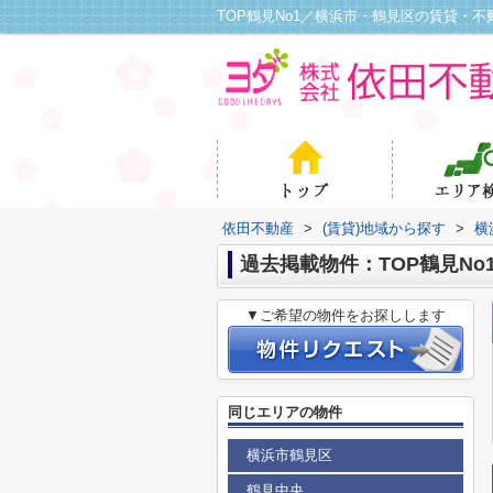
TOP鶴見No1／横浜市・鶴見区の賃貸・
依田不動産
>
(賃貸)地域から探す
>
横
過去掲載物件：TOP鶴見No
▼ご希望の物件をお探しします
同じエリアの物件
横浜市鶴見区
鶴見中央