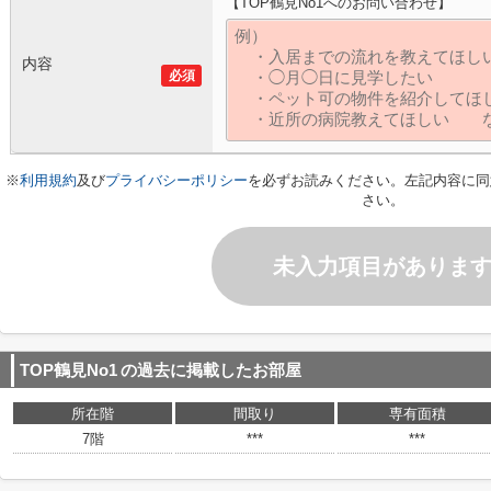
【TOP鶴見No1へのお問い合わせ】
内容
必須
※
利用規約
及び
プライバシーポリシー
を必ずお読みください。左記内容に同
さい。
未入力項目がありま
TOP鶴見No1
の過去に掲載したお部屋
所在階
間取り
専有面積
7階
***
***