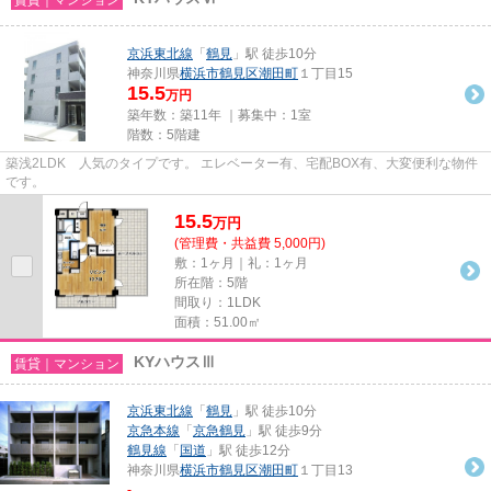
京浜東北線
「
鶴見
」駅 徒歩10分
神奈川県
横浜市鶴見区
潮田町
１丁目15
15.5
万円
築年数：築11年 ｜募集中：
1室
階数：5階建
築浅2LDK 人気のタイプです。 エレベーター有、宅配BOX有、大変便利な物件
です。
15.5
万
円
(管理費・共益費 5,000円)
敷：1ヶ月｜礼：1ヶ月
所在階：5階
間取り：1LDK
面積：51.00㎡
KYハウスⅢ
賃貸｜マンション
京浜東北線
「
鶴見
」駅 徒歩10分
京急本線
「
京急鶴見
」駅 徒歩9分
鶴見線
「
国道
」駅 徒歩12分
神奈川県
横浜市鶴見区
潮田町
１丁目13
-