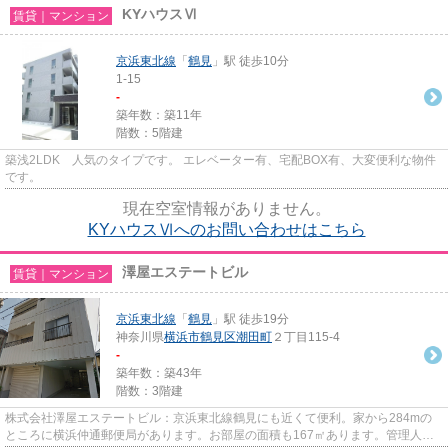
KYハウスⅥ
賃貸｜マンション
京浜東北線
「
鶴見
」駅 徒歩10分
1-15
-
築年数：築11年
階数：5階建
築浅2LDK 人気のタイプです。 エレベーター有、宅配BOX有、大変便利な物件
です。
現在空室情報がありません。
KYハウスⅥへのお問い合わせはこちら
澤屋エステートビル
賃貸｜マンション
京浜東北線
「
鶴見
」駅 徒歩19分
神奈川県
横浜市鶴見区
潮田町
２丁目115-4
-
築年数：築43年
階数：3階建
株式会社澤屋エステートビル：京浜東北線鶴見にも近くて便利。家から284mの
ところに横浜仲通郵便局があります。お部屋の面積も167㎡あります。管理人が