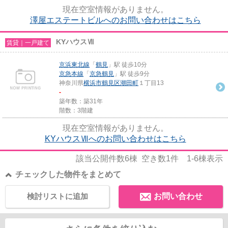
巡回する物件です。住まいをお求...
現在空室情報がありません。
澤屋エステートビルへのお問い合わせはこちら
KYハウスⅦ
賃貸｜一戸建て
京浜東北線
「
鶴見
」駅 徒歩10分
京急本線
「
京急鶴見
」駅 徒歩9分
神奈川県
横浜市鶴見区
潮田町
１丁目13
-
築年数：築31年
階数：3階建
現在空室情報がありません。
KYハウスⅦへのお問い合わせはこちら
該当公開件数
6
棟 空き数
1
件
1-6
棟表示
チェックした物件をまとめて
検討リストに追加
お問い合わせ