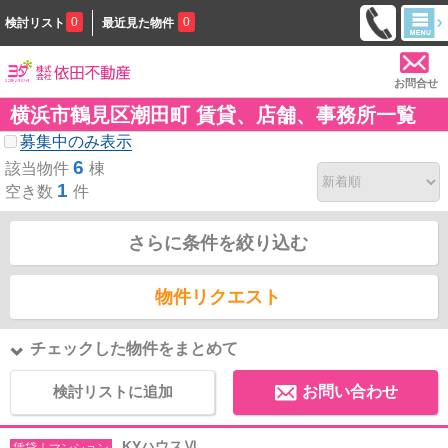
0
0
検討リスト
最近見た物件
お問合せ
横浜市鶴見区潮田町 賃貸、店舗、事務所一覧
募集中のみ表示
6
該当物件
棟
1
空き数
件
さらに条件を絞り込む
物件リクエスト
チェックした物件をまとめて
検討リストに追加
お問い合わせ
KYハウスⅥ
賃貸｜マンション