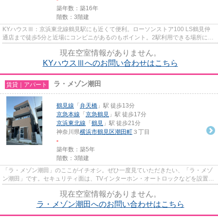
築年数：築16年
階数：3階建
KYハウスⅢ：京浜東北線鶴見駅にも近くて便利。ローソンストア100 LS鶴見仲
通店まで徒歩5分と近場にコンビニがあるのもポイント。2駅利用できる場所にあ
り、行き先に応じて乗車駅の使い...
現在空室情報がありません。
KYハウスⅢへのお問い合わせはこちら
ラ・メゾン潮田
賃貸｜アパート
鶴見線
「
弁天橋
」駅 徒歩13分
京急本線
「
京急鶴見
」駅 徒歩17分
京浜東北線
「
鶴見
」駅 徒歩21分
神奈川県
横浜市鶴見区
潮田町
３丁目
-
築年数：築5年
階数：3階建
「ラ・メゾン潮田」のここがイチオシ。ぜひ一度見ていただきたい、「ラ・メゾ
ン潮田」です。セキュリティ面は、TVインターホン・オートロックなどを設置し
ているので安全面でも優れて...
現在空室情報がありません。
ラ・メゾン潮田へのお問い合わせはこちら