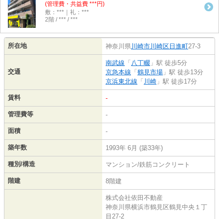
(管理費・共益費 ***円)
敷：***｜礼：***
2階 / *** / ***
所在地
神奈川県
川崎市川崎区
日進町
27-3
南武線
「
八丁畷
」駅 徒歩5分
交通
京急本線
「
鶴見市場
」駅 徒歩13分
京浜東北線
「
川崎
」駅 徒歩17分
賃料
-
管理費等
-
面積
-
築年数
1993年 6月 (築33年)
種別/構造
マンション/鉄筋コンクリート
階建
8階建
株式会社依田不動産
神奈川県横浜市鶴見区鶴見中央１丁
目27-2