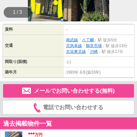
1 / 3
賃料
-
南武線
「
八丁畷
」駅 徒歩5分
交通
京急本線
「
鶴見市場
」駅 徒歩13分
京浜東北線
「
川崎
」駅 徒歩17分
間取り(面積)
-(-)
築年月
1993年 6月(築33年)
メールでお問い合わせする(無料)
電話でお問い合わせする
過去掲載物件一覧
***
万円