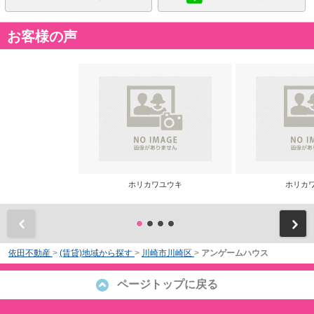
お客様の声
ホリカワユウキ
ホリカ
前
依田不動産
>
(賃貸)地域から探す
>
川崎市川崎区
>
アンゲームハウス
ページトップに戻る