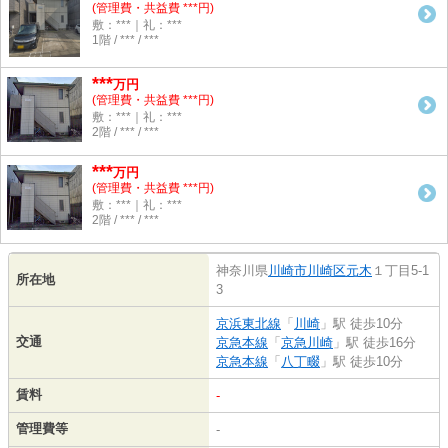
(管理費・共益費 ***円)
敷：***｜礼：***
1階 / *** / ***
***
万円
(管理費・共益費 ***円)
敷：***｜礼：***
2階 / *** / ***
***
万円
(管理費・共益費 ***円)
敷：***｜礼：***
2階 / *** / ***
神奈川県
川崎市川崎区
元木
１丁目5-1
所在地
3
京浜東北線
「
川崎
」駅 徒歩10分
交通
京急本線
「
京急川崎
」駅 徒歩16分
京急本線
「
八丁畷
」駅 徒歩10分
賃料
-
管理費等
-