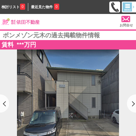
0
0
検討リスト
最近見た物件
お問合せ
ボンメゾン元木の過去掲載物件情報
賃料
***
万円