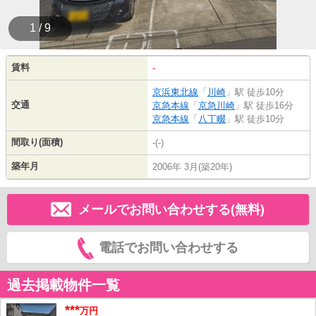
1 / 9
賃料
-
京浜東北線
「
川崎
」駅 徒歩10分
交通
京急本線
「
京急川崎
」駅 徒歩16分
京急本線
「
八丁畷
」駅 徒歩10分
間取り(面積)
-(-)
築年月
2006年 3月(築20年)
メールでお問い合わせする(無料)
電話でお問い合わせする
過去掲載物件一覧
***
万円