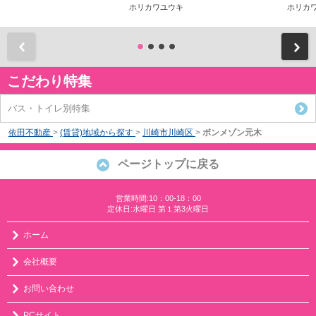
ホリカワユウキ
ホリカ
前
こだわり特集
バス・トイレ別特集
依田不動産
>
(賃貸)地域から探す
>
川崎市川崎区
>
ボンメゾン元木
ページトップに戻る
営業時間:10：00-18：00
定休日:水曜日 第１第3火曜日
ホーム
会社概要
お問い合わせ
PCサイト