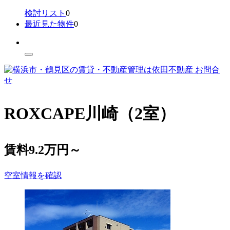
検討リスト
0
最近見た物件
0
お問合
せ
ROXCAPE川崎（
2
室）
賃料
9.2
万円～
空室情報を確認