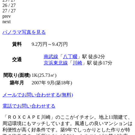
26 / 27
27 / 27
prev
next
パノラマ写真を見る
賃料
9.2万円～9.4万円
南武線
「
八丁畷
」駅 徒歩2分
交通
京浜東北線
「
川崎
」駅 徒歩17分
間取り(面積)
1K(25.73㎡)
築年月
2007年 9月(築18年)
メールでお問い合わせする(無料)
電話でお問い合わせする
「ＲＯＸＣＡＰＥ川崎」のここがイチオシ。地上11階建て、
周辺環境にもマッチしています。風通しの良いマンションは
利便性が高く好条件です。築9年でしっかりとした作りが特