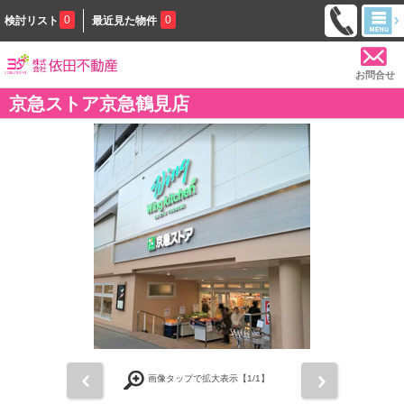
0
0
検討リスト
最近見た物件
お問合せ
京急ストア京急鶴見店
前
次
画像タップで拡大表示【
1
/1】