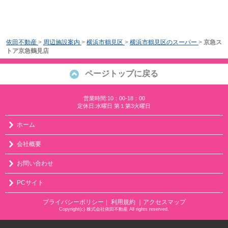
依田不動産
>
周辺施設案内
>
横浜市鶴見区
>
横浜市鶴見区のスーパー
>
京急ス
トア京急鶴見店
ページトップに戻る
営業時間:10：00-18：00
定休日:水曜日 第１第3火曜日
ホーム
会社概要
お問い合わせ
PCサイト
プライバシーポリシー
利用規約
｜アクセスマップ
｜
Copyright(c) 株式会社依田不動産 All rights reserved.