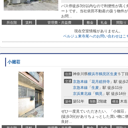
バス停徒歩3分以内なので利便性が高く
ートです。当社依田不動産の扱う物件が
お問...
所在階
賃料
管理費・共益費
敷金
礼金
間取り
現在空室情報がありません。
ベルジュ東寺尾へのお問い合わせはこ
小堀荘
神奈川県
横浜市鶴見区
生麦
５丁
住所
交通
京急本線
「
花月総持寺
」駅 徒歩
京急本線
「
生麦
」駅 徒歩11分
京浜東北線
「
鶴見
」駅 徒歩14分
築51年
2階建
木造
築年
階数
構造
ぜひ一度見ていただきたい、「小堀荘」
(徒歩3分)がありちょっとした買い物に
良好...