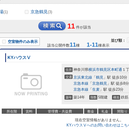
場
京急鶴見
(1)
(3)
11
件が該当
並び順：
空室物件のみ表示
11
1-11
該当公開件数
棟
棟表示
KYハウスⅤ
神奈川県
横浜市鶴見区
本町通
１丁
住所
交通
京浜東北線
「
鶴見
」駅 徒歩10分
京急本線
「
京急鶴見
」駅 徒歩8分
京急本線
「
生麦
」駅 徒歩23分
築14年
5階建
鉄筋
築年
階数
構造
所在階
賃料
管理費・共益費
敷金
礼金
間取り
現在空室情報がありません。
KYハウスⅤへのお問い合わせはこち