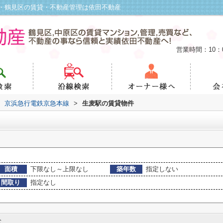
・鶴見区の賃貸・不動産管理は依田不動産
営業時間：10：
京浜急行電鉄京急本線
>
生麦駅の賃貸物件
面積
下限なし～上限なし
築年数
指定しない
間取り
指定なし
む