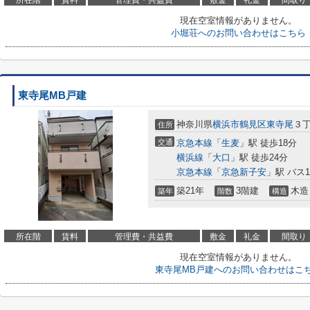
所在階
賃料
管理費・共益費
敷金
礼金
間取り
現在空室情報がありません。
小堀荘へのお問い合わせはこちら
東寺尾MB戸建
神奈川県
横浜市鶴見区
東寺尾
３
住所
交通
京急本線
「
生麦
」駅 徒歩18分
横浜線
「
大口
」駅 徒歩24分
京急本線
「
京急新子安
」駅 バス
築21年
3階建
木造
築年
階数
構造
所在階
賃料
管理費・共益費
敷金
礼金
間取り
現在空室情報がありません。
東寺尾MB戸建へのお問い合わせはこ