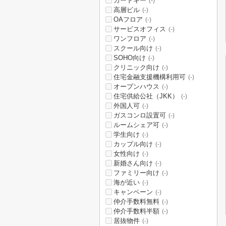
カードキー
(-)
高層ビル
(-)
OAフロア
(-)
サービスオフィス
(-)
ワンフロア
(-)
スクール向け
(-)
SOHO向け
(-)
クリニック向け
(-)
住宅金融支援機構利用可
(-)
オープンハウス
(-)
住宅供給公社（JKK）
(-)
外国人可
(-)
ガスコンロ設置可
(-)
ルームシェア可
(-)
学生向け
(-)
カップル向け
(-)
女性向け
(-)
新婚さん向け
(-)
ファミリー向け
(-)
海が近い
(-)
キャンペーン
(-)
仲介手数料無料
(-)
仲介手数料半額
(-)
居抜物件
(-)