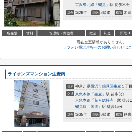
京浜東北線
「
鶴見
」駅 徒歩20分
築29年
2階建
木造
築年
階数
構造
所在階
賃料
管理費・共益費
敷金
礼金
間取り
現在空室情報がありません。
ラフォレ横浜岸谷へのお問い合わせはこ
ライオンズマンション生麦南
神奈川県
横浜市鶴見区
生麦
１丁目1
住所
交通
京急本線
「
生麦
」駅 徒歩3分
京急本線
「
花月総持寺
」駅 徒歩1
鶴見線
「
国道
」駅 徒歩15分
築35年
9階建
鉄骨
築年
階数
構造