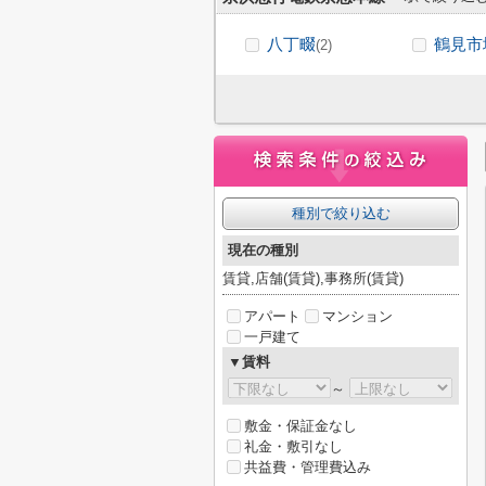
八丁畷
鶴見市
(2)
種別で絞り込む
現在の種別
賃貸,店舗(賃貸),事務所(賃貸)
アパート
マンション
一戸建て
▼賃料
～
敷金・保証金なし
礼金・敷引なし
共益費・管理費込み