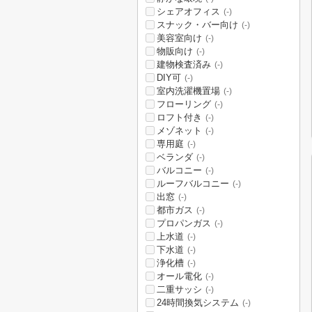
シェアオフィス
(-)
スナック・バー向け
(-)
美容室向け
(-)
物販向け
(-)
建物検査済み
(-)
DIY可
(-)
室内洗濯機置場
(-)
フローリング
(-)
ロフト付き
(-)
メゾネット
(-)
専用庭
(-)
ベランダ
(-)
バルコニー
(-)
ルーフバルコニー
(-)
出窓
(-)
都市ガス
(-)
プロパンガス
(-)
上水道
(-)
下水道
(-)
浄化槽
(-)
オール電化
(-)
二重サッシ
(-)
24時間換気システム
(-)