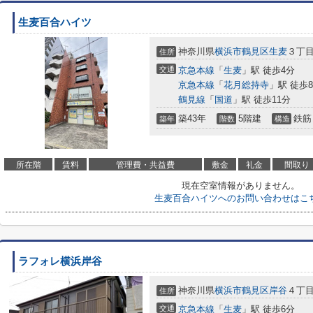
生麦百合ハイツ
神奈川県
横浜市鶴見区
生麦
３丁目4
住所
交通
京急本線
「
生麦
」駅 徒歩4分
京急本線
「
花月総持寺
」駅 徒歩
鶴見線
「
国道
」駅 徒歩11分
築43年
5階建
鉄筋
築年
階数
構造
所在階
賃料
管理費・共益費
敷金
礼金
間取り
現在空室情報がありません。
生麦百合ハイツへのお問い合わせはこ
ラフォレ横浜岸谷
神奈川県
横浜市鶴見区
岸谷
４丁目1
住所
交通
京急本線
「
生麦
」駅 徒歩6分