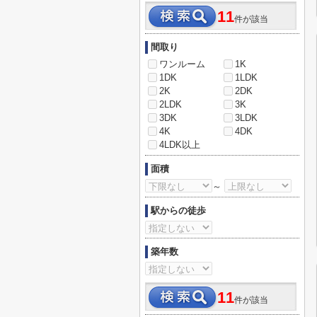
11
件が該当
間取り
ワンルーム
1K
1DK
1LDK
2K
2DK
2LDK
3K
3DK
3LDK
4K
4DK
4LDK以上
面積
～
駅からの徒歩
築年数
11
件が該当