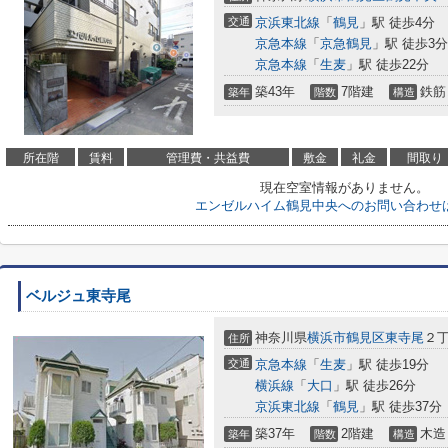
交通
京浜東北線
「
鶴見
」駅 徒歩4分
京急本線
「
京急鶴見
」駅 徒歩3分
京急本線
「
生麦
」駅 徒歩22分
築43年
7階建
鉄筋
築年
階数
構造
所在階
賃料
管理費・共益費
敷金
礼金
間取り
現在空室情報がありません。
エンゼルハイム鶴見中央へのお問い合わせ
ベルジュ東寺尾
神奈川県
横浜市鶴見区
東寺尾
２
住所
交通
京急本線
「
生麦
」駅 徒歩19分
横浜線
「
大口
」駅 徒歩26分
京浜東北線
「
鶴見
」駅 徒歩37分
築37年
2階建
木造
築年
階数
構造