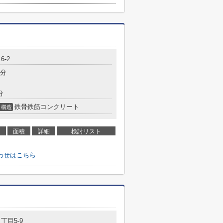
6-2
1分
分
鉄骨鉄筋コンクリート
構造
面積
詳細
検討リスト
わせはこちら
丁目5-9