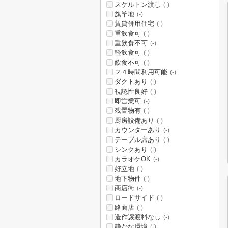
スケルトン渡し
(-)
旗竿地
(-)
賃貸併用住宅
(-)
重飲食可
(-)
重飲食不可
(-)
軽飲食可
(-)
飲食不可
(-)
２４時間利用可能
(-)
ダクトあり
(-)
視認性良好
(-)
即営業可
(-)
残置物有
(-)
厨房設備あり
(-)
カウンターあり
(-)
テーブル席あり
(-)
シンクあり
(-)
カラオケOK
(-)
好立地
(-)
地下物件
(-)
商店街
(-)
ロードサイド
(-)
路面店
(-)
造作譲渡料なし
(-)
静かな環境
(-)