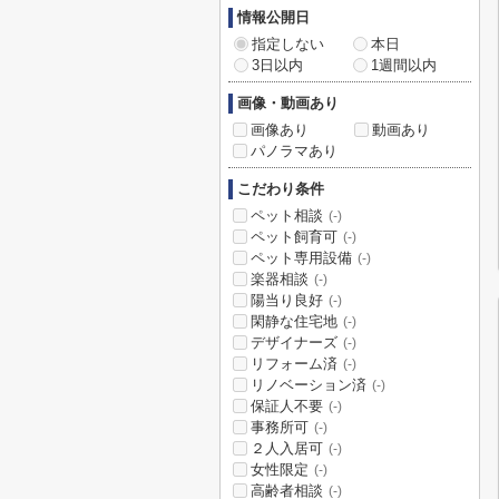
情報公開日
指定しない
本日
3日以内
1週間以内
画像・動画あり
画像あり
動画あり
パノラマあり
こだわり条件
ペット相談
(-)
ペット飼育可
(-)
ペット専用設備
(-)
楽器相談
(-)
陽当り良好
(-)
閑静な住宅地
(-)
デザイナーズ
(-)
リフォーム済
(-)
リノベーション済
(-)
保証人不要
(-)
事務所可
(-)
２人入居可
(-)
女性限定
(-)
高齢者相談
(-)