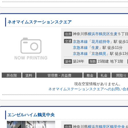
ネオマイムステーションスクエア
神奈川県
横浜市鶴見区
生麦
５丁目
住所
交通
京急本線
「
花月総持寺
」駅 徒歩
京急本線
「
生麦
」駅 徒歩11分
京急本線
「
京急鶴見
」駅 徒歩13
築24年
15階建 地下1階
築年
階数
所在階
賃料
管理費・共益費
敷金
礼金
間取り
現在空室情報がありません。
ネオマイムステーションスクエアへのお問い合
エンゼルハイム鶴見中央
神奈川県
横浜市鶴見区
鶴見中央
４
住所