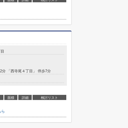
面積
詳細
検討リスト
丁目
12分 「西寺尾４丁目」 停歩7分
面積
詳細
検討リスト
ちら