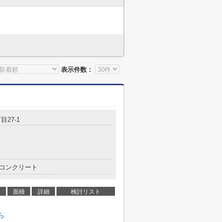
表示件数：
目27-1
コンクリート
面積
詳細
検討リスト
ら