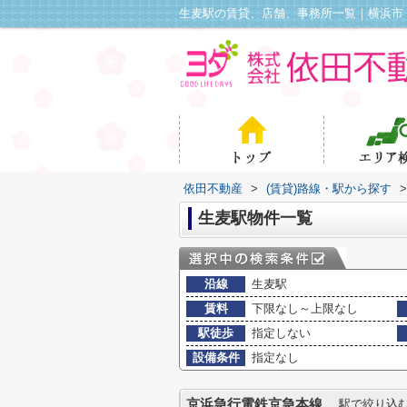
生麦駅の賃貸、店舗、事務所一覧｜横浜市
依田不動産
>
(賃貸)路線・駅から探す
>
生麦駅物件一覧
沿線
生麦駅
賃料
下限なし～上限なし
駅徒歩
指定しない
設備条件
指定なし
京浜急行電鉄京急本線
駅で絞り込