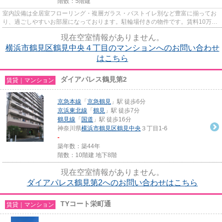
階数：5階建
室内設備は全居室フローリング・複層ガラス・バストイレ別など豊富に揃ってお
り、過ごしやすいお部屋になっております。駐輪場付きの物件です。賃料10万円
以下をご希望のお客様、ぜひ...
現在空室情報がありません。
横浜市鶴見区鶴見中央４丁目のマンションへのお問い合わせ
はこちら
ダイアパレス鶴見第2
賃貸｜マンション
京急本線
「
京急鶴見
」駅 徒歩6分
京浜東北線
「
鶴見
」駅 徒歩7分
鶴見線
「
国道
」駅 徒歩16分
神奈川県
横浜市鶴見区
鶴見中央
３丁目1-6
-
築年数：築44年
階数：10階建 地下8階
現在空室情報がありません。
ダイアパレス鶴見第2へのお問い合わせはこちら
TYコート栄町通
賃貸｜マンション