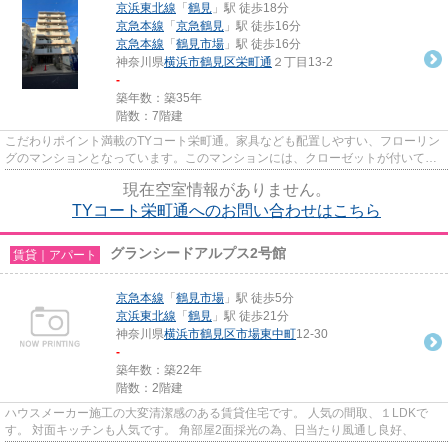
京浜東北線
「
鶴見
」駅 徒歩18分
京急本線
「
京急鶴見
」駅 徒歩16分
京急本線
「
鶴見市場
」駅 徒歩16分
神奈川県
横浜市鶴見区
栄町通
２丁目13-2
-
築年数：築35年
階数：7階建
こだわりポイント満載のTYコート栄町通。家具なども配置しやすい、フローリン
グのマンションとなっています。このマンションには、クローゼットが付いてい
ます。賃貸住宅を探すなら京...
現在空室情報がありません。
TYコート栄町通へのお問い合わせはこちら
グランシードアルプス2号館
賃貸｜アパート
京急本線
「
鶴見市場
」駅 徒歩5分
京浜東北線
「
鶴見
」駅 徒歩21分
神奈川県
横浜市鶴見区
市場東中町
12-30
-
築年数：築22年
階数：2階建
ハウスメーカー施工の大変清潔感のある賃貸住宅です。 人気の間取、１LDKで
す。 対面キッチンも人気です。 角部屋2面採光の為、日当たり風通し良好、