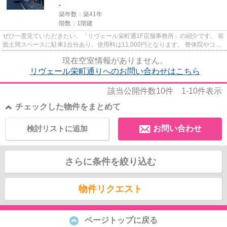
-
築年数：築41年
階数：1階建
ぜひ一度見ていただきたい、「リヴェール栄町通1F店舗事務所」の紹介です。 前
面土間スペースに駐車1台分あり。使用料は11,000円となります。 整体院やコイ
ンランドリー、軽飲食等、学...
現在空室情報がありません。
リヴェール栄町通りへのお問い合わせはこちら
該当公開件数
10
件
1-10
件表示
チェックした物件をまとめて
検討リストに追加
お問い合わせ
さらに条件を絞り込む
物件リクエスト
ページトップに戻る