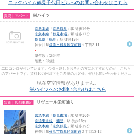
ニックハイム鶴見千代田ビルへのお問い合わせはこちら
栄ハイツ
賃貸｜アパート
京急本線
「
京急鶴見
」駅 徒歩16分
京急本線
「
鶴見市場
」駅 徒歩17分
鶴見線
「
鶴見
」駅 徒歩19分
神奈川県
横浜市鶴見区
栄町通
１丁目2-11
-
築年数：築64年
階数：2階建
二口コンロが付いています。今引っ越しをお考えの方におすすめなのが、こちら
のアパートです。賃料10万円以下をご希望のお客様、ぜひお問い合わせくださ
い。二人で生活ができるお住ま...
現在空室情報がありません。
栄ハイツへのお問い合わせはこちら
リヴェール栄町通り
賃貸｜店舗事務所
京急本線
「
鶴見市場
」駅 徒歩16分
京浜東北線
「
鶴見
」駅 徒歩16分
京急本線
「
京急鶴見
」駅 徒歩19分
神奈川県
横浜市鶴見区
栄町通
２丁目13-12