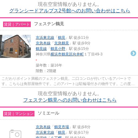
現在空室情報がありません。
グランシードアルプス2号館へのお問い合わせはこちら
フェステン鶴見
賃貸｜アパート
京浜東北線
「
鶴見
」駅 徒歩11分
京急本線
「
京急鶴見
」駅 徒歩9分
鶴見線
「
鶴見小野
」駅 徒歩15分
神奈川県
横浜市鶴見区
向井町
１丁目49-3
-
築年数：築16年
階数：2階建
こだわりポイント満載のフェステン鶴見。二口コンロが付いているアパートで
す。こちらは角部屋物件です。このアパートは駐輪場付きの物件です。この度、
10月23日に賃料2,000円ダウン及...
現在空室情報がありません。
フェステン鶴見へのお問い合わせはこちら
ソミエール
賃貸｜マンション
京急本線
「
鶴見市場
」駅 徒歩8分
京浜東北線
「
鶴見
」駅 徒歩17分
南武線
「
八丁畷
」駅 徒歩16分