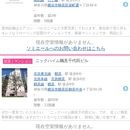
神奈川県
横浜市鶴見区
栄町通
４丁目49-9
-
築年数：築3年
階数：5階建
室内設備はエアコン・バルコニーなど大変充実しております。衛生的で見た目も
キレイなフローリング設置のマンションです。新築マンションです。周辺に2駅
あるので電車通勤しやすいです...
現在空室情報がありません。
ソミエールへのお問い合わせはこちら
ニックハイム鶴見千代田ビル
賃貸｜マンション
京浜東北線
「
鶴見
」駅 徒歩6分
京急本線
「
京急鶴見
」駅 徒歩6分
鶴見線
「
鶴見
」駅 徒歩9分
神奈川県
横浜市鶴見区
鶴見中央
４丁目34-26
-
築年数：築50年
階数：11階建
ぜひ一度見ていただきたい、「ニックハイム鶴見千代田ビル」です。 近くに鶴見
警察署が御座いますのでパトカーなどの巡回が多く、防犯に強い立地です。 JR京
浜東北線 鶴見駅、京急本線...
現在空室情報がありません。