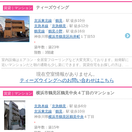
ティーズウイング
賃貸｜マンション
京浜東北線
「
鶴見
」駅 徒歩10分
京急本線
「
京急鶴見
」駅 徒歩12分
鶴見線
「
鶴見小野
」駅 徒歩16分
神奈川県
横浜市鶴見区
向井町
１丁目53
-
築年数：築23年
階数：3階建
室内設備はエアコン・全居室フローリングなど大変充実しております。始発駅に
近いマンションだと朝の通勤も少し楽にできます。賃貸住宅をお探しの方は、お
気軽に当社へご連絡下さい。...
現在空室情報がありません。
ティーズウイングへのお問い合わせはこちら
横浜市鶴見区鶴見中央４丁目のマンション
賃貸｜マンション
京急本線
「
京急鶴見
」駅 徒歩6分
京浜東北線
「
鶴見
」駅 徒歩10分
神奈川県
横浜市鶴見区
鶴見中央
４丁目
-
築年数：築15年