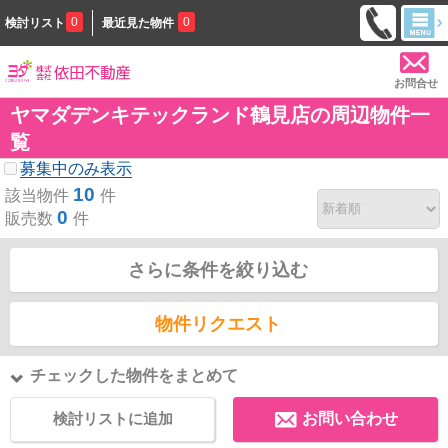
0
0
検討リスト
最近見た物件
お問合せ
ヤマダデンキテックランド鶴見店の周辺物件一
覧
募集中のみ表示
10
該当物件
件
0
販売数
件
さらに条件を絞り込む
物件リクエスト
チェックした物件をまとめて
検討リストに追加
お問い合わせ