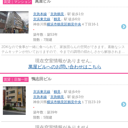
萬屋ビル
賃貸｜マンション
京急本線
「
京急鶴見
」駅 徒歩1分
京浜東北線
「
鶴見
」駅 徒歩6分
神奈川県
横浜市鶴見区
鶴見中央
４丁目16-1
-
築年数：築53年
階数：7階建
2DKなので食事が一緒に食べられて、家族団らんの空間ができます。素敵なシス
テムキッチンが付いておりますので、今までの調理の煩わしさから解放されま
す。設備良し・外観良しのイチオ...
現在空室情報がありません。
萬屋ビルへのお問い合わせはこちら
鴨志田ビル
賃貸｜店舗一部
京浜東北線
「
鶴見
」駅 徒歩4分
京急本線
「
京急鶴見
」駅 徒歩3分
神奈川県
横浜市鶴見区
鶴見中央
１丁目23-19
-
築年数：築39年
階数：5階建
現在空室情報がありません。