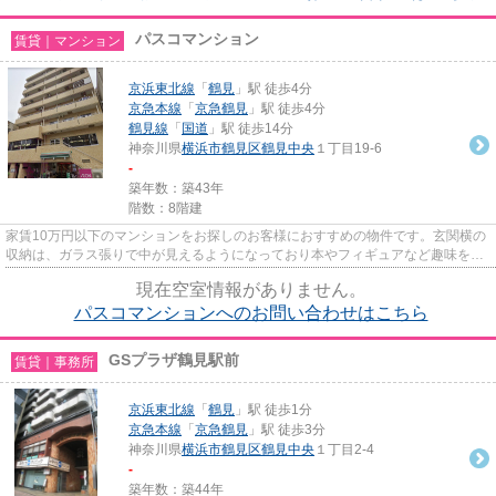
パスコマンション
賃貸｜マンション
京浜東北線
「
鶴見
」駅 徒歩4分
京急本線
「
京急鶴見
」駅 徒歩4分
鶴見線
「
国道
」駅 徒歩14分
神奈川県
横浜市鶴見区
鶴見中央
１丁目19-6
-
築年数：築43年
階数：8階建
家賃10万円以下のマンションをお探しのお客様におすすめの物件です。玄関横の
収納は、ガラス張りで中が見えるようになっており本やフィギュアなど趣味を飾
れますね。横浜市鶴見区エリ...
現在空室情報がありません。
パスコマンションへのお問い合わせはこちら
GSプラザ鶴見駅前
賃貸｜事務所
京浜東北線
「
鶴見
」駅 徒歩1分
京急本線
「
京急鶴見
」駅 徒歩3分
神奈川県
横浜市鶴見区
鶴見中央
１丁目2-4
-
築年数：築44年