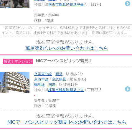
神奈川県
横浜市鶴見区
鶴見中央
４丁目17-1
-
築年数：築40年
階数：4階建
「萬屋第2ビル」のここがイチオシ。CIAL鶴見まで徒歩4分と気軽に行けるのがポ
イント。周辺には、徒歩1分で利用できる駅があります。周辺に駅が二つあり、
交通の利便性が高いです。エア...
現在空室情報がありません。
萬屋第2ビルへのお問い合わせはこちら
NICアーバンスピリッツ鶴見II
賃貸｜マンション
京浜東北線
「
鶴見
」駅 徒歩3分
京急本線
「
京急鶴見
」駅 徒歩3分
鶴見線
「
国道
」駅 徒歩13分
神奈川県
横浜市鶴見区
鶴見中央
１丁目27-5
-
築年数：築38年
階数：11階建
現在空室情報がありません。
NICアーバンスピリッツ鶴見IIへのお問い合わせはこちら