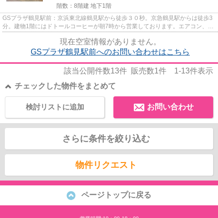
階数：8階建 地下1階
GSプラザ鶴見駅前：京浜東北線鶴見駅から徒歩３０秒。京急鶴見駅からは徒歩3
分。建物1階にはドトールコーヒーが朝7時から営業しております。エアコン、TV
モニターホン（新設）がついて...
現在空室情報がありません。
GSプラザ鶴見駅前へのお問い合わせはこちら
該当公開件数
13
件 販売数
1
件
1-13
件表示
チェックした物件をまとめて
検討リストに追加
お問い合わせ
さらに条件を絞り込む
物件リクエスト
ページトップに戻る