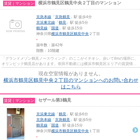
横浜市鶴見区鶴見中央２丁目のマンション
賃貸｜マンション
京急本線
「
京急鶴見
」駅 徒歩4分
京浜東北線
「
鶴見
」駅 徒歩5分
鶴見線
「
国道
」駅 徒歩15分
神奈川県
横浜市鶴見区
鶴見中央
２丁目
-
築年数：築42年
階数：10階建
「グランドメゾン鶴見ノースウィング」のここがイチオシ。歩いて8mの場所に、
オリンピック鶴見店があります。依田不動産には横浜市鶴見区エリアの賃貸情報
がございます。ご質問、見学...
現在空室情報がありません。
横浜市鶴見区鶴見中央２丁目のマンションへのお問い合わせ
はこちら
セザール第3鶴見
賃貸｜マンション
京浜東北線
「
鶴見
」駅 徒歩6分
京急本線
「
京急鶴見
」駅 徒歩5分
鶴見線
「
国道
」駅 徒歩15分
神奈川県
横浜市鶴見区
鶴見中央
１丁目
-