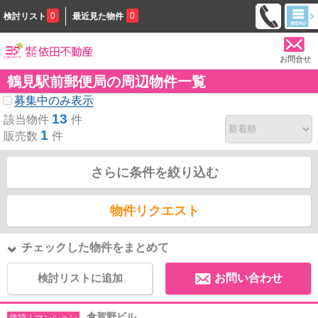
0
0
検討リスト
最近見た物件
お問合せ
鶴見駅前郵便局の周辺物件一覧
募集中のみ表示
13
該当物件
件
1
販売数
件
さらに条件を絞り込む
物件リクエスト
チェックした物件をまとめて
検討リストに追加
お問い合わせ
倉賀野ビル
賃貸｜マンション