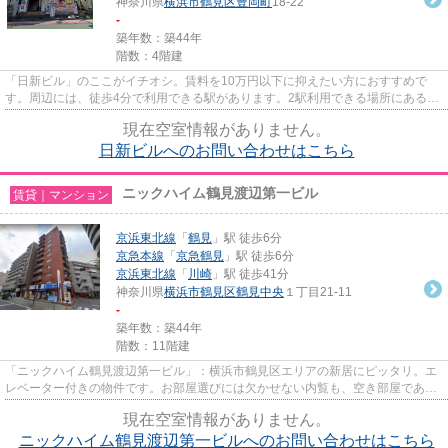
神奈川県
横浜市鶴見区
豊岡町
18-22
-
築年数：築44年
階数：4階建
「日新ビル」のここがイチオシ。賃料を10万円以下に抑えたい方におすすめで
す。周辺には、徒歩4分で利用できる駅があります。2駅利用できる場所にあるの
で利便性が高いです。初期費用...
現在空室情報がありません。
日新ビルへのお問い合わせはこちら
ニックハイム鶴見渡辺第一ビル
賃貸｜マンション
京浜東北線
「
鶴見
」駅 徒歩6分
京急本線
「
京急鶴見
」駅 徒歩6分
京浜東北線
「
川崎
」駅 徒歩41分
神奈川県
横浜市鶴見区
鶴見中央
１丁目21-11
-
築年数：築44年
階数：11階建
「ニックハイム鶴見渡辺第一ビル」：横浜市鶴見区エリアの新居にピッタリ。エ
レベーター付きの物件です。お部屋選びには欠かせない内覧も、空き部屋であれ
ばスムーズです。敷金不要の...
現在空室情報がありません。
ニックハイム鶴見渡辺第一ビルへのお問い合わせはこちら