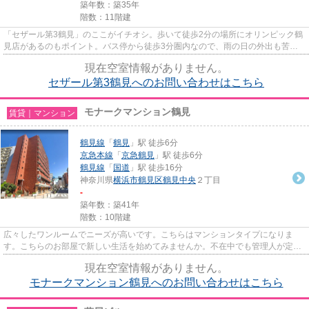
築年数：築35年
階数：11階建
「セザール第3鶴見」のここがイチオシ。歩いて徒歩2分の場所にオリンピック鶴
見店があるのもポイント。バス停から徒歩3分圏内なので、雨の日の外出も苦に
なりません。11階建ての物件と...
現在空室情報がありません。
セザール第3鶴見へのお問い合わせはこちら
モナークマンション鶴見
賃貸｜マンション
鶴見線
「
鶴見
」駅 徒歩6分
京急本線
「
京急鶴見
」駅 徒歩6分
鶴見線
「
国道
」駅 徒歩16分
神奈川県
横浜市鶴見区
鶴見中央
２丁目
-
築年数：築41年
階数：10階建
広々したワンルームでニーズが高いです。こちらはマンションタイプになりま
す。こちらのお部屋で新しい生活を始めてみませんか。不在中でも管理人が定期
巡回しているので万が一の時に...
現在空室情報がありません。
モナークマンション鶴見へのお問い合わせはこちら