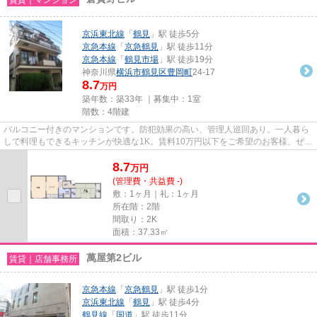
京浜東北線
「
鶴見
」駅 徒歩5分
京急本線
「
京急鶴見
」駅 徒歩11分
京急本線
「
鶴見市場
」駅 徒歩19分
神奈川県
横浜市鶴見区
豊岡町
24-17
8.7
万円
築年数：築33年 ｜募集中：
1室
階数：4階建
バルコニー付きのマンションです。防犯効果の高い、管理人巡回あり。一人暮ら
しで料理もできるキッチンが快適な1K。賃料10万円以下をご希望のお客様、ぜひ
お問い合わせください。これ...
8.7
万
円
(管理費・共益費 -)
敷：1ヶ月｜礼：1ヶ月
所在階：2階
間取り：2K
面積：37.33㎡
萬屋第2ビル
賃貸｜店舗事務所
京急本線
「
京急鶴見
」駅 徒歩1分
京浜東北線
「
鶴見
」駅 徒歩4分
鶴見線
「
国道
」駅 徒歩11分