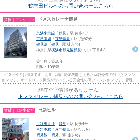
鴨志田ビルへのお問い合わせはこちら
ドメスセレーナ鶴見
賃貸｜マンション
京浜東北線
「
鶴見
」駅 徒歩2分
京急本線
「
京急鶴見
」駅 徒歩2分
鶴見線
「
鶴見
」駅 徒歩4分
神奈川県
横浜市鶴見区
鶴見中央
１丁目4-8
-
築年数：築20年
階数：10階建
54.13平米のお部屋です。お風呂場に乾燥機能もある浴室乾燥機の付いたマンシ
ョンです。オートロック機能が付いている安全性の高いマンションです。管理人
が巡回するマンションです。快...
現在空室情報がありません。
ドメスセレーナ鶴見へのお問い合わせはこちら
日新ビル
賃貸｜店舗事務所
京浜東北線
「
鶴見
」駅 徒歩4分
京急本線
「
京急鶴見
」駅 徒歩6分
鶴見線
「
鶴見
」駅 徒歩4分