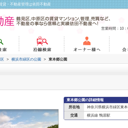
賃貸・不動産管理は依田不動産
営業時間：10：
緑区
>
横浜市緑区の公園
>
東本郷公園
東本郷公園の詳細情報
所在地
神奈川県横浜市緑区東本
交通
横浜線 鴨居駅