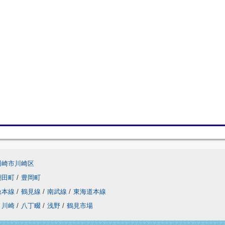
川崎市川崎区
潮田町
/
豊岡町
急本線
/
鶴見線
/
南武線
/
東海道本線
川崎
/
八丁畷
/
浅野
/
鶴見市場