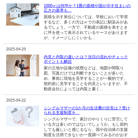
1000㎡は何坪か？1畳の面積や国が示す住まいの
広さの基準も...
面積を示す単位については、学校において学習
するなど、多くの方は㎡での表記に馴染みがあ
るでしょう。一方で、不動産の面積を表すとき
に坪を使って表示されているケースがあります
が、イメージしにくいかも...
2025-04-29
内見と内覧の違いとは？当日の流れやチェック
ポイントも解説
家の立地や設備の状態などは、地図や間取り
図、写真だけでは判断できないことが多いた
め、事前に現地を見学することが一般的です。
契約前に見学することを内見といいますが、不
動産会社によっては内覧と書く...
2025-04-22
シングルマザーの1か月の生活費の目安は？受け
られる支援制度を...
シングルマザーで、家計のやりくりに苦労して
いる方は多いのではないでしょうか。もし節約
しても厳しいと感じるなら、国や自治体の支援
制度を活用できないか一度調べてみるのがおす