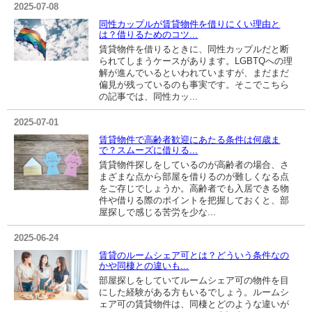
2025-07-08
同性カップルが賃貸物件を借りにくい理由と
は？借りるためのコツ...
賃貸物件を借りるときに、同性カップルだと断
られてしまうケースがあります。LGBTQへの理
解が進んでいるといわれていますが、まだまだ
偏見が残っているのも事実です。そこでこちら
の記事では、同性カッ...
2025-07-01
賃貸物件で高齢者歓迎にあたる条件は何歳ま
で？スムーズに借りる...
賃貸物件探しをしているのが高齢者の場合、さ
まざまな点から部屋を借りるのが難しくなる点
をご存じでしょうか。高齢者でも入居できる物
件や借りる際のポイントを把握しておくと、部
屋探しで感じる苦労を少な...
2025-06-24
賃貸のルームシェア可とは？どういう条件なの
かや同棲との違いも...
部屋探しをしていてルームシェア可の物件を目
にした経験がある方もいるでしょう。ルームシ
ェア可の賃貸物件は、同棲とどのような違いが