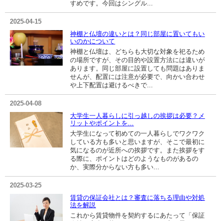
すめです。今回はシングル...
2025-04-15
神棚と仏壇の違いとは？同じ部屋に置いてもい
いのかについて
神棚と仏壇は、どちらも大切な対象を祀るため
の場所ですが、その目的や設置方法には違いが
あります。同じ部屋に設置しても問題はありま
せんが、配置には注意が必要で、向かい合わせ
や上下配置は避けるべきで...
2025-04-08
大学生一人暮らしに引っ越しの挨拶は必要？メ
リットやポイントを...
大学生になって初めての一人暮らしでワクワク
している方も多いと思いますが、そこで最初に
気になるのが近所への挨拶です。また挨拶をす
る際に、ポイントはどのようなものがあるの
か、実際分からない方も多い...
2025-03-25
賃貸の保証会社とは？審査に落ちる理由や対処
法を解説
これから賃貸物件を契約するにあたって「保証