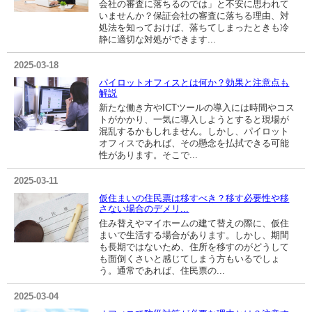
会社の審査に落ちるのでは」と不安に思われて
いませんか？保証会社の審査に落ちる理由、対
処法を知っておけば、落ちてしまったときも冷
静に適切な対処ができます...
2025-03-18
パイロットオフィスとは何か？効果と注意点も
解説
新たな働き方やICTツールの導入には時間やコス
トがかかり、一気に導入しようとすると現場が
混乱するかもしれません。しかし、パイロット
オフィスであれば、その懸念を払拭できる可能
性があります。そこで...
2025-03-11
仮住まいの住民票は移すべき？移す必要性や移
さない場合のデメリ...
住み替えやマイホームの建て替えの際に、仮住
まいで生活する場合があります。しかし、期間
も長期ではないため、住所を移すのがどうして
も面倒くさいと感じてしまう方もいるでしょ
う。通常であれば、住民票の...
2025-03-04