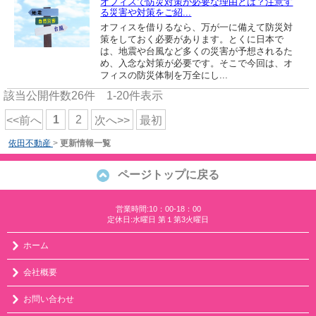
オフィスで防災対策が必要な理由とは？注意す
る災害や対策をご紹...
オフィスを借りるなら、万が一に備えて防災対
策をしておく必要があります。とくに日本で
は、地震や台風など多くの災害が予想されるた
め、入念な対策が必要です。そこで今回は、オ
フィスの防災体制を万全にし...
該当公開件数
26
件
1-20
件表示
1
2
<<前へ
次へ>>
最初
依田不動産
>
更新情報一覧
ページトップに戻る
営業時間:10：00-18：00
定休日:水曜日 第１第3火曜日
ホーム
会社概要
お問い合わせ