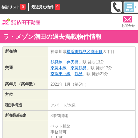
0
0
検討リスト
最近見た物件
お問合せ
ラ・メゾン潮田の過去掲載物件情報
所在地
神奈川県
横浜市鶴見区
潮田町
３丁目
鶴見線
「
弁天橋
」駅 徒歩13分
交通
京急本線
「
京急鶴見
」駅 徒歩17分
京浜東北線
「
鶴見
」駅 徒歩21分
築年月（築年数）
2021年 1月（築5年）
方位
-
種別/構造
アパート/木造
所在階/階建
3階/3階建
ペット相談
事務所可
法人可