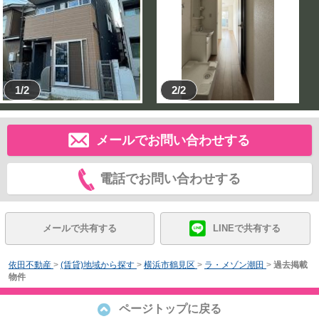
1/2
2/2
メールでお問い合わせする
電話でお問い合わせする
メールで共有する
LINEで共有する
依田不動産
>
(賃貸)地域から探す
>
横浜市鶴見区
>
ラ・メゾン潮田
>
過去掲載
物件
ページトップに戻る