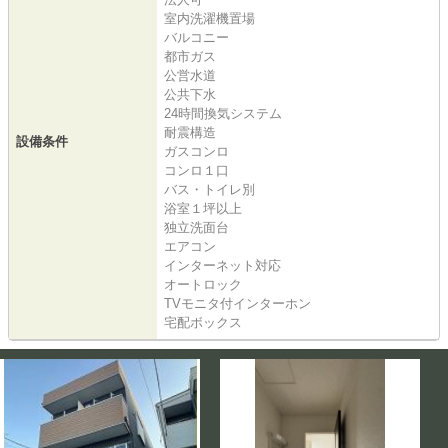
室内洗濯機置場
バルコニー
都市ガス
公営水道
公共下水
24時間換気システム
耐震構造
設備条件
ガスコンロ
コンロ１口
バス・トイレ別
浴室１坪以上
独立洗面台
エアコン
インターネット対応
オートロック
TVモニタ付インターホン
宅配ボックス