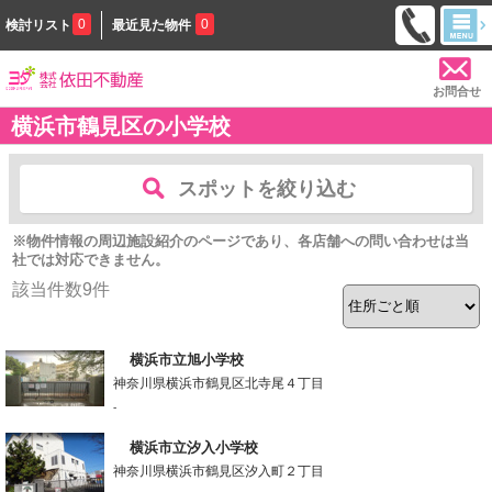
0
0
検討リスト
最近見た物件
お問合せ
横浜市鶴見区の小学校
スポットを絞り込む
※物件情報の周辺施設紹介のページであり、各店舗への問い合わせは当
社では対応できません。
該当件数
9
件
横浜市立旭小学校
神奈川県横浜市鶴見区北寺尾４丁目
-
横浜市立汐入小学校
神奈川県横浜市鶴見区汐入町２丁目