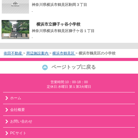
神奈川県横浜市鶴見区駒岡３丁目
-
横浜市立獅子ヶ谷小学校
神奈川県横浜市鶴見区獅子ケ谷１丁目
-
依田不動産
>
周辺施設案内
>
横浜市鶴見区
>
横浜市鶴見区の小学校
ページトップに戻る
営業時間:10：00-18：00
定休日:水曜日 第１第3火曜日
ホーム
会社概要
お問い合わせ
PCサイト