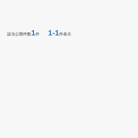
1
1-1
該当公開件数
件
件表示