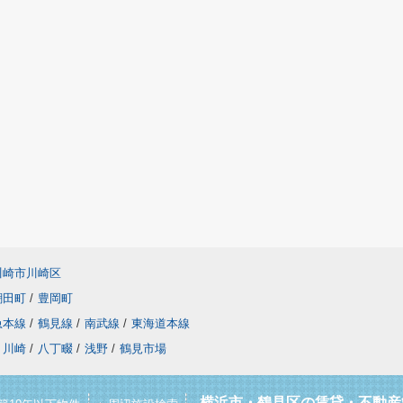
川崎市川崎区
潮田町
/
豊岡町
急本線
/
鶴見線
/
南武線
/
東海道本線
川崎
/
八丁畷
/
浅野
/
鶴見市場
横浜市・鶴見区の賃貸・不動産