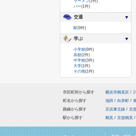
ラーメン
(1件)
バー
(1件)
交通
駅
(9件)
学ぶ
小学校
(9件)
高校
(2件)
中学校
(3件)
大学
(1件)
その他
(1件)
市区町村から探す
横浜市鶴見区
/
町名から探す
池田
/
向井町
/
路線から探す
京浜東北線
/
京
駅から探す
鶴見
/
京急鶴見
/