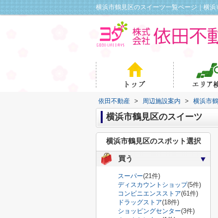
横浜市鶴見区のスイーツ一覧ページ｜横浜
依田不動産
>
周辺施設案内
>
横浜市
横浜市鶴見区のスイーツ
横浜市鶴見区のスポット選択
買う
スーパー
(21件)
ディスカウントショップ
(5件)
コンビニエンスストア
(61件)
ドラッグストア
(18件)
ショッピングセンター
(3件)