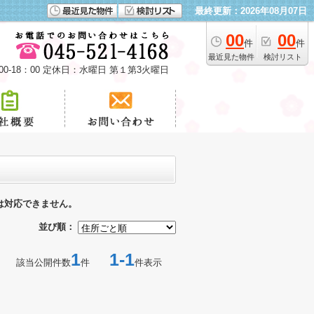
最終更新：2026年08月07日
00
00
件
件
最近見た物件
検討リスト
00-18：00 定休日：水曜日 第１第3火曜日
は対応できません。
並び順：
1
1-1
該当公開件数
件
件表示