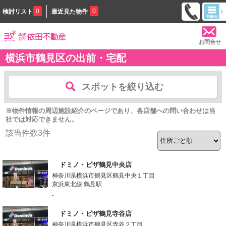
0
0
検討リスト
最近見た物件
お問合せ
横浜市鶴見区の出前・宅配
スポットを絞り込む
※物件情報の周辺施設紹介のページであり、各店舗への問い合わせは当
社では対応できません。
該当件数
3
件
ドミノ・ピザ鶴見中央店
神奈川県横浜市鶴見区鶴見中央１丁目
京浜東北線 鶴見駅
-
ドミノ・ピザ鶴見寺谷店
神奈川県横浜市鶴見区寺谷２丁目