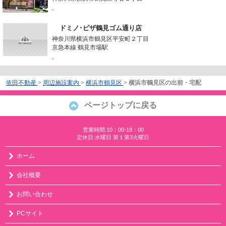
-
ドミノ･ピザ鶴見ゴム通り店
神奈川県横浜市鶴見区平安町２丁目
京急本線 鶴見市場駅
-
依田不動産
>
周辺施設案内
>
横浜市鶴見区
>
横浜市鶴見区の出前・宅配
ページトップに戻る
営業時間:10：00-18：00
定休日:水曜日 第１第3火曜日
ホーム
会社概要
お問い合わせ
PCサイト