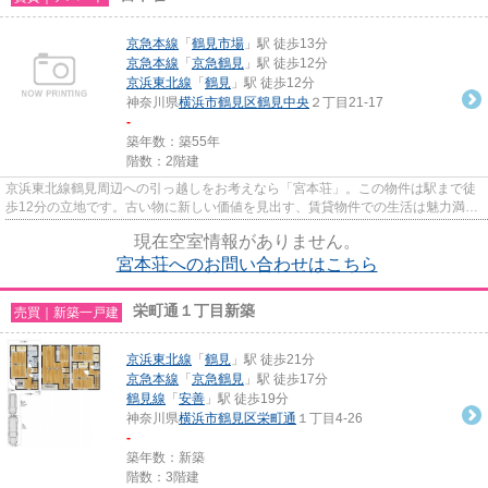
京急本線
「
鶴見市場
」駅 徒歩13分
京急本線
「
京急鶴見
」駅 徒歩12分
京浜東北線
「
鶴見
」駅 徒歩12分
神奈川県
横浜市鶴見区
鶴見中央
２丁目21-17
-
築年数：築55年
階数：2階建
京浜東北線鶴見周辺への引っ越しをお考えなら「宮本荘」。この物件は駅まで徒
歩12分の立地です。古い物に新しい価値を見出す、賃貸物件での生活は魅力満載
です。入居も案内も可能です...
現在空室情報がありません。
宮本荘へのお問い合わせはこちら
栄町通１丁目新築
売買｜新築一戸建
京浜東北線
「
鶴見
」駅 徒歩21分
京急本線
「
京急鶴見
」駅 徒歩17分
鶴見線
「
安善
」駅 徒歩19分
神奈川県
横浜市鶴見区
栄町通
１丁目4-26
-
築年数：新築
階数：3階建