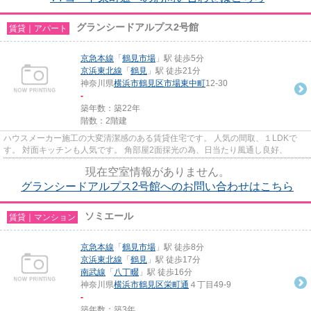
グランシードアルプス2号館
賃貸｜アパート
京急本線
「
鶴見市場
」駅 徒歩5分
京浜東北線
「
鶴見
」駅 徒歩21分
神奈川県
横浜市鶴見区
市場東中町
12-30
-
築年数：築22年
階数：2階建
ハウスメーカー施工の大変清潔感のある賃貸住宅です。 人気の間取、１LDKで
す。 対面キッチンも人気です。 角部屋2面採光の為、日当たり風通し良好、
現在空室情報がありません。
グランシードアルプス2号館へのお問い合わせはこちら
ソミエール
賃貸｜マンション
京急本線
「
鶴見市場
」駅 徒歩8分
京浜東北線
「
鶴見
」駅 徒歩17分
南武線
「
八丁畷
」駅 徒歩16分
神奈川県
横浜市鶴見区
栄町通
４丁目49-9
-
築年数：築3年