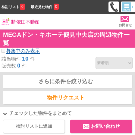
0
0
検討リスト
最近見た物件
お問合せ
MEGAドン・キホーテ鶴見中央店の周辺物件一
覧
募集中のみ表示
10
該当物件
件
0
販売数
件
さらに条件を絞り込む
物件リクエスト
チェックした物件をまとめて
検討リストに追加
お問い合わせ