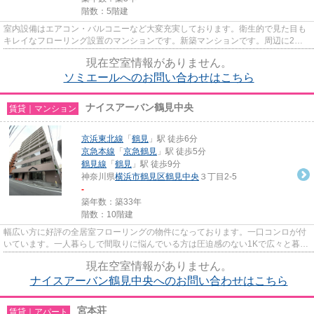
階数：5階建
室内設備はエアコン・バルコニーなど大変充実しております。衛生的で見た目も
キレイなフローリング設置のマンションです。新築マンションです。周辺に2駅
あるので電車通勤しやすいです...
現在空室情報がありません。
ソミエールへのお問い合わせはこちら
ナイスアーバン鶴見中央
賃貸｜マンション
京浜東北線
「
鶴見
」駅 徒歩6分
京急本線
「
京急鶴見
」駅 徒歩5分
鶴見線
「
鶴見
」駅 徒歩9分
神奈川県
横浜市鶴見区
鶴見中央
３丁目2-5
-
築年数：築33年
階数：10階建
幅広い方に好評の全居室フローリングの物件になっております。一口コンロが付
いています。一人暮らしで間取りに悩んでいる方は圧迫感のない1Kで広々と暮ら
してみてはいかがでしょうか...
現在空室情報がありません。
ナイスアーバン鶴見中央へのお問い合わせはこちら
宮本荘
賃貸｜アパート