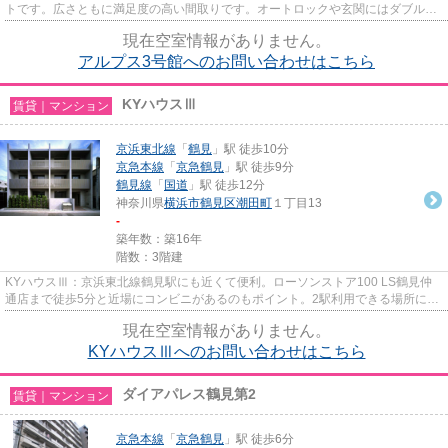
トです。広さともに満足度の高い間取りです。オートロックや玄関にはダブルロ
ックディンプルシリンダーが...
現在空室情報がありません。
アルプス3号館へのお問い合わせはこちら
KYハウスⅢ
賃貸｜マンション
京浜東北線
「
鶴見
」駅 徒歩10分
京急本線
「
京急鶴見
」駅 徒歩9分
鶴見線
「
国道
」駅 徒歩12分
神奈川県
横浜市鶴見区
潮田町
１丁目13
-
築年数：築16年
階数：3階建
KYハウスⅢ：京浜東北線鶴見駅にも近くて便利。ローソンストア100 LS鶴見仲
通店まで徒歩5分と近場にコンビニがあるのもポイント。2駅利用できる場所にあ
り、行き先に応じて乗車駅の使い...
現在空室情報がありません。
KYハウスⅢへのお問い合わせはこちら
ダイアパレス鶴見第2
賃貸｜マンション
京急本線
「
京急鶴見
」駅 徒歩6分