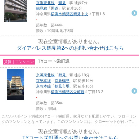
京浜東北線
「
鶴見
」駅 徒歩7分
鶴見線
「
国道
」駅 徒歩16分
神奈川県
横浜市鶴見区
鶴見中央
３丁目1-6
-
築年数：築44年
階数：10階建 地下8階
現在空室情報がありません。
ダイアパレス鶴見第2へのお問い合わせはこちら
TYコート栄町通
賃貸｜マンション
京浜東北線
「
鶴見
」駅 徒歩18分
京急本線
「
京急鶴見
」駅 徒歩16分
京急本線
「
鶴見市場
」駅 徒歩16分
神奈川県
横浜市鶴見区
栄町通
２丁目13-2
-
築年数：築35年
階数：7階建
こだわりポイント満載のTYコート栄町通。家具なども配置しやすい、フローリン
グのマンションとなっています。このマンションには、クローゼットが付いてい
ます。賃貸住宅を探すなら京...
現在空室情報がありません。
TYコート栄町通へのお問い合わせはこちら