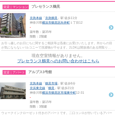
プレセランス鶴見
賃貸｜マンション
京急本線
「
京急鶴見
」駅 徒歩11分
神奈川県
横浜市鶴見区
向井町
１丁目12
-
築年数：築35年
階数：2階建
お引っ越しのお日にちに関するご相談等は迅速にお受けいたします。外からの目
が気にならないバルコニーで洗濯物が干せます。2LDKは開放感のある間取りで
ファミリーにもおすすめです。...
現在空室情報がありません。
プレセランス鶴見へのお問い合わせはこちら
アルプス3号館
賃貸｜アパート
京急本線
「
鶴見市場
」駅 徒歩6分
京浜東北線
「
鶴見
」駅 徒歩21分
神奈川県
横浜市鶴見区
市場東中町
12-31
-
築年数：築15年
階数：3階建
ウォークインクローゼット付きのアパートです。二口コンロが付いているアパー