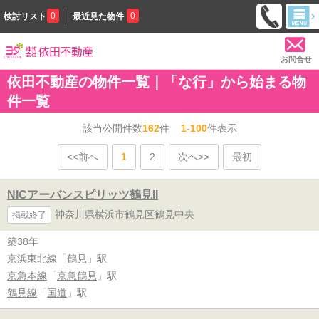
0
0
検討リスト
最近見た物件
お問合せ
依田不動産の物件一覧｜「な行」から始まる物
件一覧
該当公開件数
162
件
1-100
件表示
<<前へ
1
2
次へ>>
最初
NICアーバンスピリッツ鶴見II
神奈川県横浜市鶴見区鶴見中央
掲載終了
築38年
京浜東北線
「
鶴見
」駅
京急本線
「
京急鶴見
」駅
鶴見線
「
国道
」駅