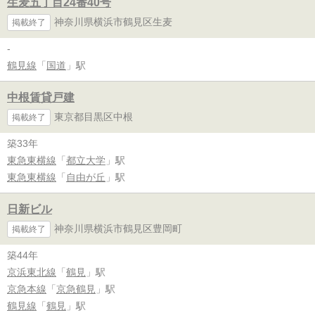
生麦五丁目24番40号
神奈川県横浜市鶴見区生麦
掲載終了
-
鶴見線
「
国道
」駅
中根賃貸戸建
東京都目黒区中根
掲載終了
築33年
東急東横線
「
都立大学
」駅
東急東横線
「
自由が丘
」駅
日新ビル
神奈川県横浜市鶴見区豊岡町
掲載終了
築44年
京浜東北線
「
鶴見
」駅
京急本線
「
京急鶴見
」駅
鶴見線
「
鶴見
」駅