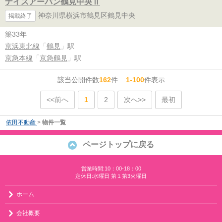
ナイスアーバン鶴見中央Ⅱ
神奈川県横浜市鶴見区鶴見中央
掲載終了
築33年
京浜東北線
「
鶴見
」駅
京急本線
「
京急鶴見
」駅
該当公開件数
162
件
1-100
件表示
<<前へ
1
2
次へ>>
最初
依田不動産
>
物件一覧
ページトップに戻る
営業時間:10：00-18：00
定休日:水曜日 第１第3火曜日
ホーム
会社概要