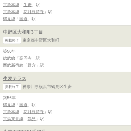
京急本線
「
生麦
」駅
京急本線
「
花月総持寺
」駅
鶴見線
「
国道
」駅
中野区大和町3丁目
東京都中野区大和町
掲載終了
築50年
総武線
「
高円寺
」駅
西武新宿線
「
野方
」駅
生麦テラス
神奈川県横浜市鶴見区生麦
掲載終了
築56年
鶴見線
「
国道
」駅
京急本線
「
花月総持寺
」駅
京浜東北線
「
鶴見
」駅