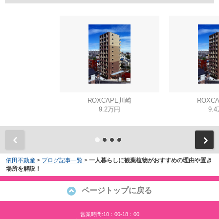
ROXCAPE川崎
ROXC
9.2万円
9.
依田不動産
>
ブログ記事一覧
>
一人暮らしに観葉植物がおすすめの理由や置き
場所を解説！
ページトップに戻る
営業時間:10：00-18：00