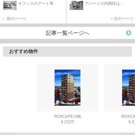
オフィスのアート導...
アパートの内階段は...
＜ 前のページ
＞次のページ
記事一覧ページへ
おすすめ物件
ROXCAPE川崎
ROXC
9.2万円
9.