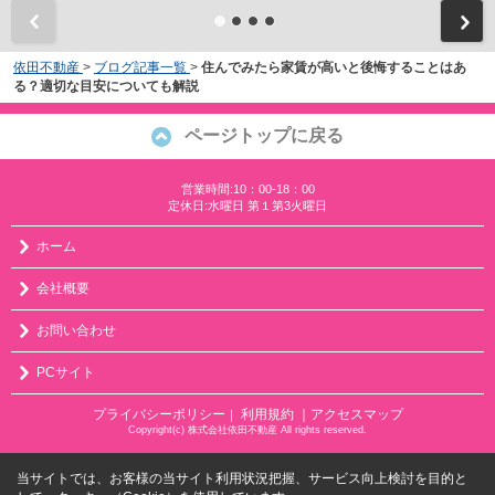
依田不動産
>
ブログ記事一覧
>
住んでみたら家賃が高いと後悔することはあ
る？適切な目安についても解説
ページトップに戻る
営業時間:10：00-18：00
定休日:水曜日 第１第3火曜日
ホーム
会社概要
お問い合わせ
PCサイト
プライバシーポリシー
利用規約
｜アクセスマップ
｜
Copyright(c) 株式会社依田不動産 All rights reserved.
当サイトでは、お客様の当サイト利用状況把握、サービス向上検討を目的と