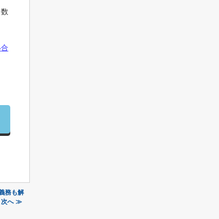
多数
い合
義務も解
次へ ≫