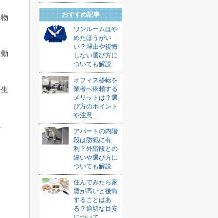
おすすめ記事
果物
ワンルームはや
めたほうがい
い？理由や後悔
、動
しない選び方に
ついても解説
オフィス移転を
発生
業者へ依頼する
メリットは？選
び方のポイント
や注意...
エ
アパートの内階
段は防犯に有
利？外階段との
違いや選び方に
ついても解説
住んでみたら家
賃が高いと後悔
することはあ
る？適切な目安
について...