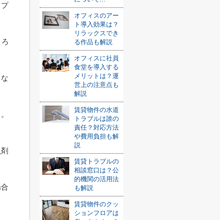
スプ
オフィスのアー
ト導入効果は？
リラックスでき
ころ
る作品も解説
オフィスに社員
食堂を導入する
メリットは？運
ラな
営上の注意点も
解説
賃貸物件の水道
う。
トラブルは誰の
責任？対応方法
や費用負担も解
説
虫剤
賃貸トラブルの
相談窓口は？公
的機関の活用法
場合
も解説
賃貸物件のクッ
ションフロアは