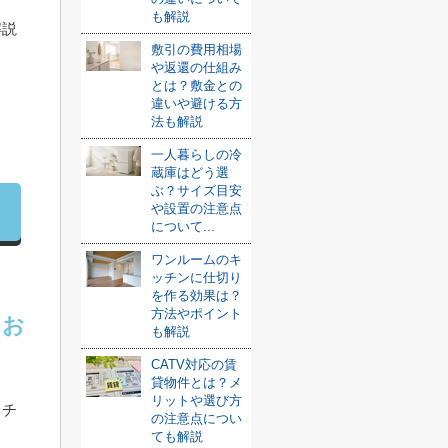
も解説
解説
敷引の費用相場
や返還の仕組み
とは？敷金との
さ
違いや避ける方
法も解説
一人暮らしの冷
蔵庫はどう選
ぶ？サイズ目安
や設置の注意点
について...
ワンルームのキ
ッチンに仕切り
を作る効果は？
方法やポイント
てお
も解説
CATV対応の賃
貸物件とは？メ
リットや選び方
・チ
の注意点につい
ても解説