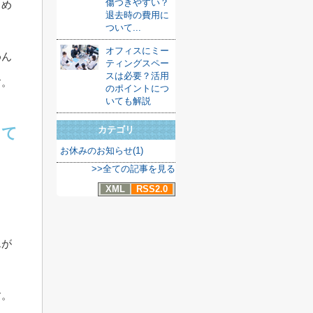
傷つきやすい？
、め
退去時の費用に
ついて...
オフィスにミー
めん
ティングスペー
スは必要？活用
す。
のポイントにつ
いても解説
って
カテゴリ
お休みのお知らせ(1)
>>全ての記事を見る
XML
RSS2.0
ょ
エが
す。