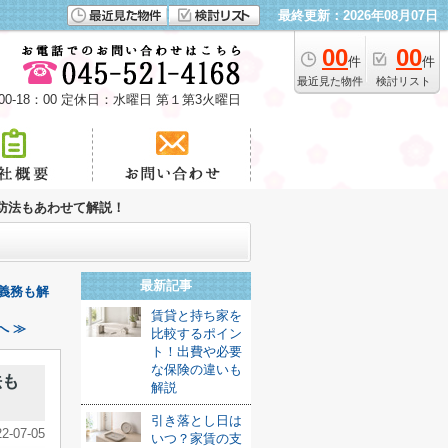
最終更新：2026年08月07日
00
00
件
件
最近見た物件
検討リスト
00-18：00 定休日：水曜日 第１第3火曜日
防法もあわせて解説！
最新記事
義務も解
賃貸と持ち家を
へ ≫
比較するポイン
ト！出費や必要
な保険の違いも
法も
解説
引き落とし日は
22-07-05
いつ？家賃の支