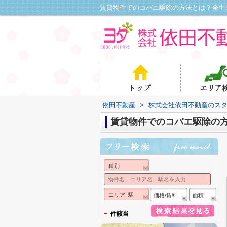
依田不動産
>
株式会社依田不動産のス
賃貸物件でのコバエ駆除の
種別
エリア| 駅
価格/賃料
面積
-
件該当