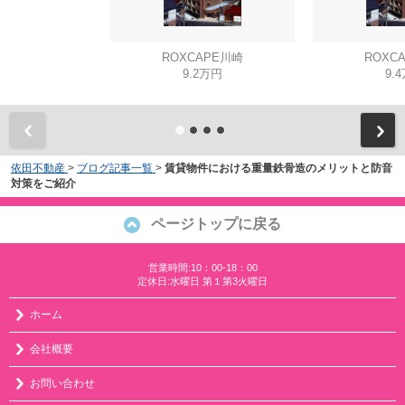
ROXCAPE川崎
ROXC
9.2万円
9.
依田不動産
>
ブログ記事一覧
>
賃貸物件における重量鉄骨造のメリットと防音
対策をご紹介
ページトップに戻る
営業時間:10：00-18：00
定休日:水曜日 第１第3火曜日
ホーム
会社概要
お問い合わせ