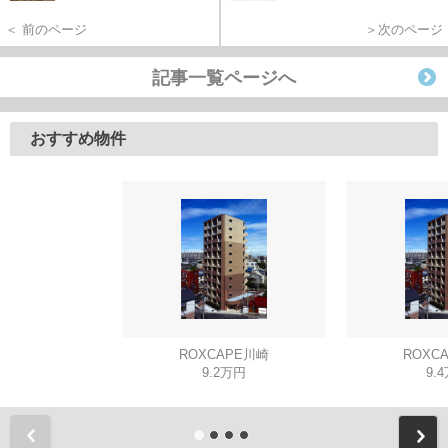
＜ 前のページ
＞次のページ
記事一覧ページへ
おすすめ物件
ROXCAPE川崎
ROXC
9.2万円
9.