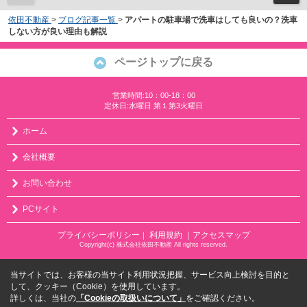
依田不動産
>
ブログ記事一覧
>
アパートの駐車場で洗車はしても良いの？洗車
しない方が良い理由も解説
ページトップに戻る
営業時間:10：00-18：00
定休日:水曜日 第１第3火曜日
ホーム
会社概要
お問い合わせ
PCサイト
プライバシーポリシー
利用規約
｜アクセスマップ
｜
Copyright(c) 株式会社依田不動産 All rights reserved.
当サイトでは、お客様の当サイト利用状況把握、サービス向上検討を目的と
して、クッキー（Cookie）を使用しています。
詳しくは、当社の
「Cookieの取扱いについて」
をご確認ください。