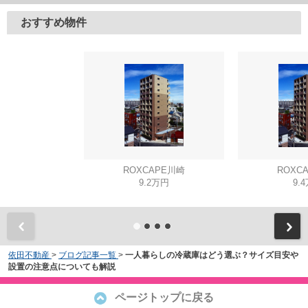
おすすめ物件
ROXCAPE川崎
ROXC
9.2万円
9.
依田不動産
>
ブログ記事一覧
>
一人暮らしの冷蔵庫はどう選ぶ？サイズ目安や
設置の注意点についても解説
ページトップに戻る