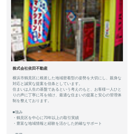
株式会社依田不動産
横浜市鶴見区に根差した地域密着型の姿勢を大切にし、親身な
対応と誠実な提案を信条としています。
住まいは人生の基盤であるという考えのもと、お客様一人ひと
りの声に丁寧に耳を傾け、最適な住まいの提案と安心の管理体
制を整えております。
■強み
・鶴見区を中心に70年以上の取引実績
・豊富な地域情報と経験を活かした的確なサポート