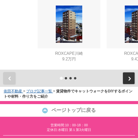
ROXCAPE川崎
ROXC
9.2万円
9.
依田不動産
>
ブログ記事一覧
>
賃貸物件でキャットウォークをDIYするポイン
トや材料・作り方をご紹介
ページトップに戻る
営業時間:10：00-18：00
定休日:水曜日 第１第3火曜日