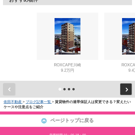
ROXCAPE川崎
ROXC
9.2万円
9.
依田不動産
>
ブログ記事一覧
>
賃貸物件の連帯保証人は変更できる？変えたい
ケースや注意点をご紹介
ページトップに戻る
営業時間:10：00-18：00