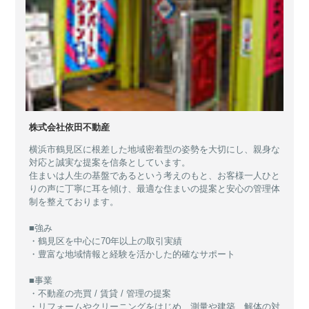
株式会社依田不動産
横浜市鶴見区に根差した地域密着型の姿勢を大切にし、親身な
対応と誠実な提案を信条としています。
住まいは人生の基盤であるという考えのもと、お客様一人ひと
りの声に丁寧に耳を傾け、最適な住まいの提案と安心の管理体
制を整えております。
■強み
・鶴見区を中心に70年以上の取引実績
・豊富な地域情報と経験を活かした的確なサポート
■事業
・不動産の売買 / 賃貸 / 管理の提案
・リフォームやクリーニングをはじめ、測量や建築、解体の対