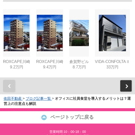
ROXCAPE川崎
ROXCAPE川崎
倉賀野ビル
VIDA-CONFOLTAⅡ
9.2万円
9.4万円
8.7万円
33万円
依田不動産
>
ブログ記事一覧
>
オフィスに社員食堂を導入するメリットは？運
営上の注意点も解説
ページトップに戻る
営業時間:10：00-18：00